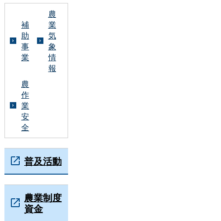
農
補
業
助
気
事
象
業
情
報
農
作
業
安
全
普及活動
農業制度
資金