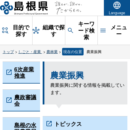
Language
キーワ
目的で
組織で探
メニュ
ード検
探す
す
ー
索
トップ
>
しごと・産業
>
農林業
>
現在の位置
農業振興
6次産業
農業振興
推進
農業振興に関する情報を掲載してい
ます。
農政審議
会
トピックス
島根の水