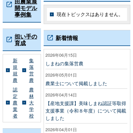
田農業展
開モデル
事例集
現在トピックスはありません。
担い手の
新着情報
育成
2026年06月15日
新
集
しまねの集落営農
規
落
就
営
2026年05月01日
農
農
農業士について掲載しました
認
農
2026年04月14日
定
林
農
大
【産地支援課】美味しまね認証等取得
業
学
支援事業（令和８年度）について掲載
者
校
しました
2026年04月01日