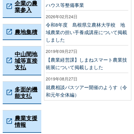
企業の農
ハウス等整備事業
業参入
2026年02月24日
令和8年度 島根県立農林大学校 地
農地集積
域農業の担い手養成講座について掲載
しました
2019年09月27日
中山間地
域等直接
【農業経営課】しまねスマート農業技
支払
術展について掲載しました
2019年08月27日
就農相談バスツアー開催のようす（令
多面的機
和元年全体編）
能支払
農業支援
情報