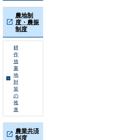
農地制
度・農振
制度
耕
作
放
棄
地
対
策
の
推
進
農業共済
制度