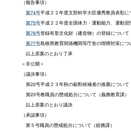
（報告事項）
第74号
平成２２年度文部科学大臣優秀教員表彰に
第75号
平成２２年度全国体力・運動能力、運動習
第76号
登録有形文化財（建造物）の登録について
第77号
島根県教育関係機関等庁舎の喫煙対策につ
以上原案のとおり了承
＜非公開＞
（議決事項）
第22号平成２３年秋の叙勲候補者の推薦について
第23号教職員の懲戒処分について（義務教育課）
以上原案のとおり議決
（承認事項）
第５号職員の懲戒処分について（総務課）