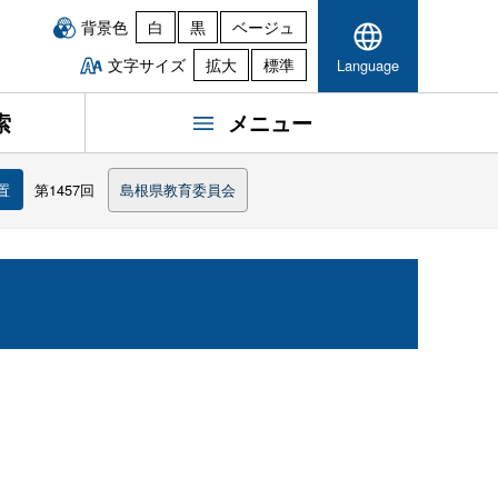
背景色
白
黒
ベージュ
文字サイズ
拡大
標準
Language
索
メニュー
置
第1457回
島根県教育委員会