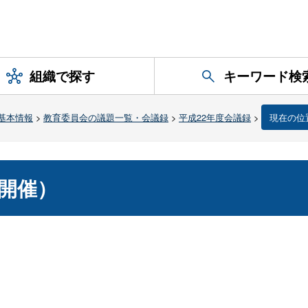
組織で探す
キーワード検
基本情報
>
教育委員会の議題一覧・会議録
>
平成22年度会議録
>
現在の位
開催）