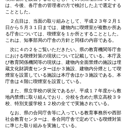
は、今後、各庁舎の管理者の方で検討した上で選定する
こととした。
２点目は、当面の取り組みとして、平成２３年２月１
日から５月３１日までは、建物内に喫煙室が複数か所あ
る庁舎については、喫煙室を１か所とすることとした。
これは、知事部局の庁舎の方針と同様の内容である。
次に４の２をご覧いただきたい。県の教育機関等庁舎
における喫煙対策の現状について記載している。本庁及
び教育関係機関等の現状は、建物内全面禁煙の施設は埋
蔵文化財調査センターほか３施設、建物内分煙として喫
煙室を設置している施設は本庁舎ほか３施設である。本
庁舎は４階に喫煙室を設置している。
また、県立学校の状況であるが、平成１７年度から敷
地内禁煙に取り組んでおり、分校を含めた県立高校３９
校、特別支援学校１２校の全てで実施されている。
なお、県の合同庁舎等に入っている教育事務所や西部
社会教育センターは、各合同庁舎で定めている喫煙対策
に準じた取り組みを実施している。