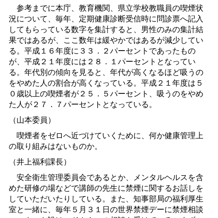
参考までに本庁、教育機関、県立学校教職員の喫煙状
況について、毎年、定期健康診断受信時に問診票へ記入
してもらっている数字を集計すると、男性のみの集計結
果ではあるが、ここ数年は緩やかではあるが減少してい
る。平成１６年度に３３．２パーセントであったもの
が、平成２１年度には２８．１パーセントとなってい
る。年代別の傾向を見ると、年代が高くなるほど吸うの
をやめた人の割合が高くなっている。平成２１年度は５
０歳以上の喫煙者が２５．５パーセント、吸うのをやめ
た人が２７．７パーセントとなっている。
（山本委員）
喫煙者をゼロへ近づけていくために、何か健康管理上
の取り組みはないものか。
（井上福利課長）
安全衛生管理委員会であるとか、メンタルヘルスを含
めた研修の場などで講師の先生に禁煙に関するお話しを
していただいたりしている。また、知事部局の福利厚生
室と一緒に、毎年５月３１日の世界禁煙デーに禁煙相談