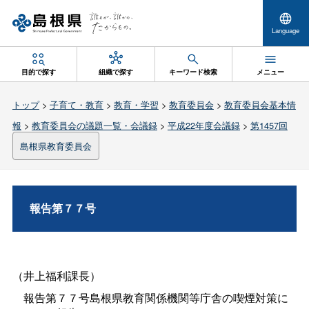
Language
目的で探す
組織で探す
キーワード検索
メニュー
トップ
>
子育て・教育
>
教育・学習
>
教育委員会
>
教育委員会基本情
報
>
教育委員会の議題一覧・会議録
>
平成22年度会議録
>
第1457回
島根県教育委員会
報告第７７号
（井上福利課長）
報告第７７号島根県教育関係機関等庁舎の喫煙対策に