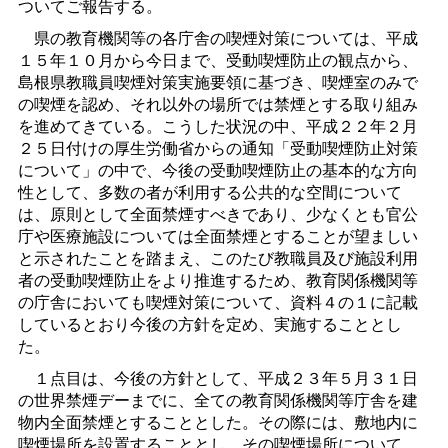
ついてご報告する。
県の教育機関等の各庁舎の喫煙対策については、平成
１５年１０月から今日まで、受動喫煙防止の観点から、
島根県教職員喫煙対策実施要領に基づき、喫煙室のみで
の喫煙を認め、それ以外の場所では禁煙とする取り組み
を進めてきている。こうした状況の中、平成２２年２月
２５日付けの厚生労働省からの通知「受動喫煙防止対策
について」の中で、今後の受動喫煙防止の基本的な方向
性として、多数の者が利用する公共的な空間について
は、原則として全面禁煙すべきであり、少なくとも官公
庁や医療施設については全面禁煙とすることが望ましい
と示されたことを踏まえ、このたび教職員及び施設利用
者の受動喫煙防止をより推進するため、教育関係機関等
の庁舎においても喫煙対策について、資料４の１に記載
しているとおり今後の方針を定め、実施することとし
た。
１点目は、今後の方針として、平成２３年５月３１日
の世界禁煙デーまでに、全ての教育関係機関等庁舎を建
物内全面禁煙とすることとした。その際には、敷地内に
喫煙場所を設置することとし、その喫煙場所について