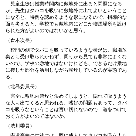
児童生徒は授業時間内に敷地外に出ると問題になる
が、先生はタバコを吸いに敷地外に出てよいということ
になると、特例を認めるような形になるので、指導的な
面を考えると、学校でも敷地内にどこか喫煙場所を設け
られた方がよいのではないかと思う。
（倉本次長）
校門の側でタバコを吸っているような状況は、職場放
棄とも受け取られかねず、周りから見ても非常によくな
いので、学校の敷地ではないけれども、できるだけ敷地
に接した部分を活用しながら喫煙しているのが実態であ
る。
（北島委員長）
完全に敷地内禁煙と決めてしまうと、隠れて吸うよう
な人も出てくると思われる。嗜好の問題もあって、タバ
コを吸うなということは言い切れないので、道をつけて
おく方がよいのではないか。
（渋川委員）
宍道高校の生徒には、既に成人してタバコを吸う人も