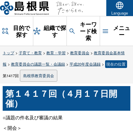
Language
キーワ
目的で
組織で探
メニュ
ード検
探す
す
ー
索
トップ
>
子育て・教育
>
教育・学習
>
教育委員会
>
教育委員会基本情
報
>
教育委員会の議題一覧・会議録
>
平成20年度会議録
>
現在の位置
第1417回
島根県教育委員会
第１４１７回（４月１７日開
催）
○議題の件名及び審議の結果
＜開会＞