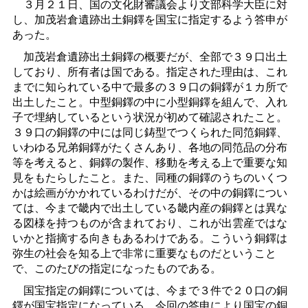
３月２１日、国の文化財審議会より文部科学大臣に対
し、加茂岩倉遺跡出土銅鐸を国宝に指定するよう答申が
あった。
加茂岩倉遺跡出土銅鐸の概要だが、全部で３９口出土
しており、所有者は国である。指定された理由は、これ
までに知られている中で最多の３９口の銅鐸が１カ所で
出土したこと。中型銅鐸の中に小型銅鐸を組んで、入れ
子で埋納しているという状況が初めて確認されたこと。
３９口の銅鐸の中には同じ鋳型でつくられた同笵銅鐸、
いわゆる兄弟銅鐸がたくさんあり、各地の同笵品の分布
等を考えると、銅鐸の製作、移動を考える上で重要な知
見をもたらしたこと。また、同種の銅鐸のうちのいくつ
かは絵画がかかれているわけだが、その中の銅鐸につい
ては、今まで畿内で出土している畿内産の銅鐸とは異な
る図様を持つものが含まれており、これが出雲産ではな
いかと指摘する向きもあるわけである。こういう銅鐸は
弥生の社会を知る上で非常に重要なものだということ
で、このたびの指定になったものである。
国宝指定の銅鐸については、今まで３件で２０口の銅
鐸が国宝指定になっている。今回の答申により国宝の銅