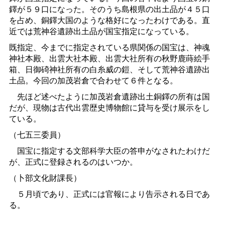
鐸が５９口になった。そのうち島根県の出土品が４５口
を占め、銅鐸大国のような格好になったわけである。直
近では荒神谷遺跡出土品が国宝指定になっている。
既指定、今までに指定されている県関係の国宝は、神魂
神社本殿、出雲大社本殿、出雲大社所有の秋野鹿蒔絵手
箱、日御碕神社所有の白糸威の鎧、そして荒神谷遺跡出
土品。今回の加茂岩倉で合わせて６件となる。
先ほど述べたように加茂岩倉遺跡出土銅鐸の所有は国
だが、現物は古代出雲歴史博物館に貸与を受け展示をし
ている。
（七五三委員）
国宝に指定する文部科学大臣の答申がなされたわけだ
が、正式に登録されるのはいつか。
（卜部文化財課長）
５月頃であり、正式には官報により告示される日であ
る。