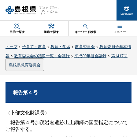
Language
目的で探す
組織で探す
キーワード検索
メニュー
トップ
>
子育て・教育
>
教育・学習
>
教育委員会
>
教育委員会基本情
報
>
教育委員会の議題一覧・会議録
>
平成20年度会議録
>
第1417回
島根県教育委員会
報告第４号
（卜部文化財課長）
報告第４号加茂岩倉遺跡出土銅鐸の国宝指定について
ご報告する。