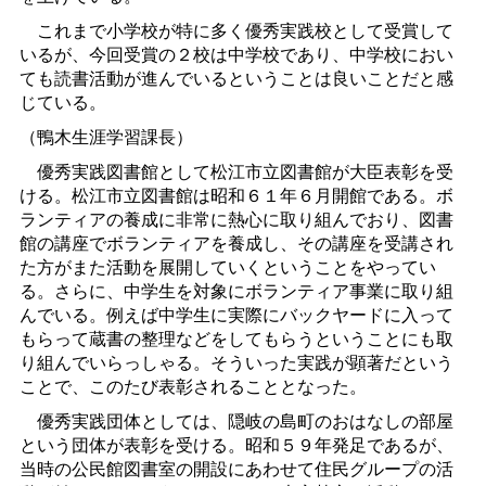
これまで小学校が特に多く優秀実践校として受賞して
いるが、今回受賞の２校は中学校であり、中学校におい
ても読書活動が進んでいるということは良いことだと感
じている。
（鴨木生涯学習課長）
優秀実践図書館として松江市立図書館が大臣表彰を受
ける。松江市立図書館は昭和６１年６月開館である。ボ
ランティアの養成に非常に熱心に取り組んでおり、図書
館の講座でボランティアを養成し、その講座を受講され
た方がまた活動を展開していくということをやってい
る。さらに、中学生を対象にボランティア事業に取り組
んでいる。例えば中学生に実際にバックヤードに入って
もらって蔵書の整理などをしてもらうということにも取
り組んでいらっしゃる。そういった実践が顕著だという
ことで、このたび表彰されることとなった。
優秀実践団体としては、隠岐の島町のおはなしの部屋
という団体が表彰を受ける。昭和５９年発足であるが、
当時の公民館図書室の開設にあわせて住民グループの活