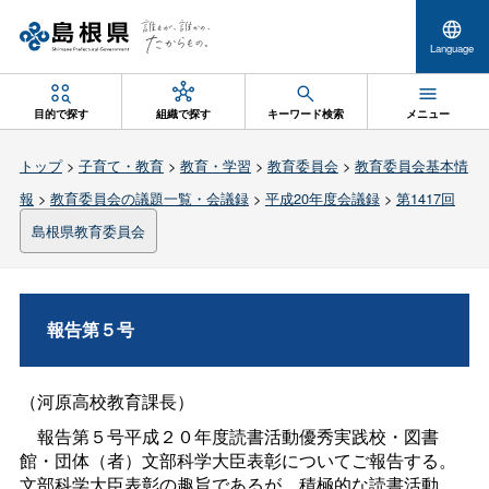
Language
目的で探す
組織で探す
キーワード検索
メニュー
トップ
>
子育て・教育
>
教育・学習
>
教育委員会
>
教育委員会基本情
報
>
教育委員会の議題一覧・会議録
>
平成20年度会議録
>
第1417回
島根県教育委員会
報告第５号
（河原高校教育課長）
報告第５号平成２０年度読書活動優秀実践校・図書
館・団体（者）文部科学大臣表彰についてご報告する。
文部科学大臣表彰の趣旨であるが、積極的な読書活動、