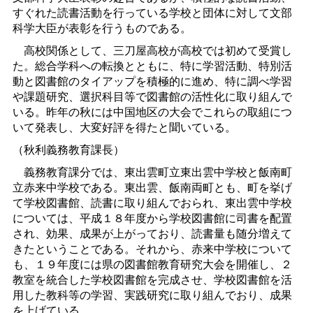
すぐれた読書活動を行っている学校と団体に対して文部
科学大臣が表彰を行うものである。
高校関係として、三刀屋高校が高校では初めて受賞し
た。総合学科への転換とともに、特に学習活動、特別活
動と図書館のタイアップを積極的に進め、特に調べ学習
や課題研究、選択科目等で図書館の活性化に取り組んで
いる。昨年の秋には中国地区の大会でこれらの取組につ
いて発表し、大変好評を得たと聞いている。
（秋利義務教育課長）
義務教育課分では、東出雲町立東出雲中学校と飯南町
立赤来中学校である。東出雲、飯南両町とも、町を挙げ
て学校図書館、読書に取り組んでおられ、東出雲中学校
については、平成１８年度から学校図書館に司書を配置
され、効果、成果が上がっており、読書量も随分増えて
きたということである。それから、赤来中学校について
も、１９年度には県の図書館教育研究大会を開催し、２
教室を統合した学校図書館を完成させ、学校図書館を活
用した教科等の学習、実践研究に取り組んでおり、成果
を上げている。