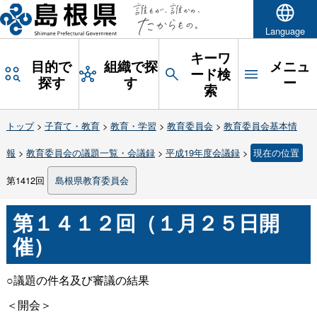
Language
キーワ
目的で
組織で探
メニュ
ード検
探す
す
ー
索
トップ
>
子育て・教育
>
教育・学習
>
教育委員会
>
教育委員会基本情
報
>
教育委員会の議題一覧・会議録
>
平成19年度会議録
>
現在の位置
第1412回
島根県教育委員会
第１４１２回（１月２５日開
催）
○議題の件名及び審議の結果
＜開会＞