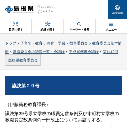
Language
目的で探す
組織で探す
キーワード検索
メニュー
トップ
>
子育て・教育
>
教育・学習
>
教育委員会
>
教育委員会基本情
報
>
教育委員会の議題一覧・会議録
>
平成19年度会議録
>
第1412回
島根県教育委員会
議決第２９号
（伊藤義務教育課長）
議決第29号県立学校の職員定数条例及び市町村立学校の
教職員定数条例の一部改正についてお諮りする。