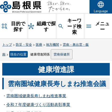
Language
キーワ
目的で
組織で探
メニュ
ード検
探す
す
ー
索
トップ
>
防災・安全
>
医療
>
地方機関
>
雲南・奥出雲・飯
南
>
現在の位置
健康増進関係
雲南保健所
健康増進課
雲南圏域健康長寿しまね推進会議
・
雲南圏域健康長寿しまね推進事業
・
令和７年度健康づくり活動表彰事業