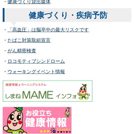
・
健康づくり貸出媒体
健康づくり・疾病予防
・
「高血圧」は脳卒中の最大リスクです
・
たばこ対策取組宣言
・
がん精密検査
・
ロコモティブシンドローム
・
ウォーキングイベント情報