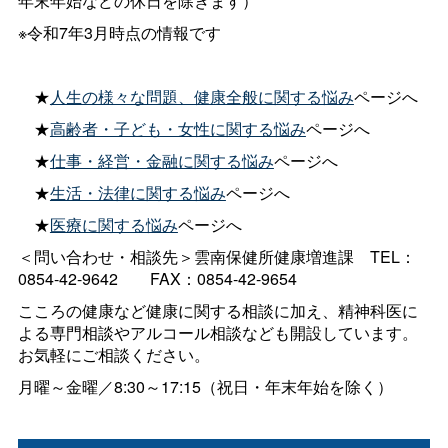
年末年始などの休日を除きます）
※令和7年3月時点の情報です
★
人生の様々な問題、健康全般に関する悩み
ページへ
★
高齢者・子ども・女性に関する悩み
ページへ
★
仕事・経営・金融に関する悩み
ページへ
★
生活・法律に関する悩み
ページへ
★
医療に関する悩み
ページへ
＜問い合わせ・相談先＞雲南保健所健康増進
課
TEL：
0854-42-964
2
FAX：0854-42-9654
こころの健康など健康に関する相談に加え、精神科医に
よる専門相談やアルコール相談なども開設しています。
お気軽にご相談ください。
月曜～金曜／8:30～17:15（祝日・年末年始を除く）