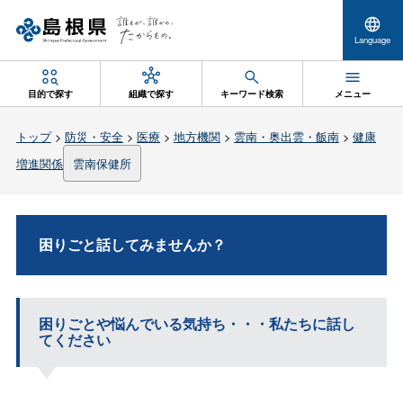
Language
目的で探す
組織で探す
キーワード検索
メニュー
トップ
>
防災・安全
>
医療
>
地方機関
>
雲南・奥出雲・飯南
>
健康
増進関係
雲南保健所
困りごと話してみませんか？
困りごとや悩んでいる気持ち・・・私たちに話し
てください