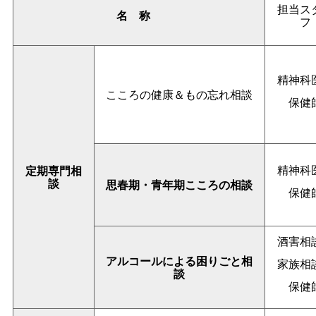
担当ス
名称
フ
精神科
こころの健康＆もの忘れ相談
保健
精神科
定期専門相
談
思春期・青年期こころの相談
保健
酒害相
アルコールによる困りごと相
家族相
談
保健