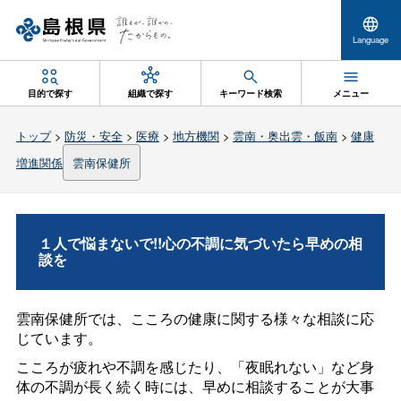
Language
目的で探す
組織で探す
キーワード検索
メニュー
トップ
>
防災・安全
>
医療
>
地方機関
>
雲南・奥出雲・飯南
>
健康
増進関係
雲南保健所
１人で悩まないで!!心の不調に気づいたら早めの相
談を
雲南保健所では、こころの健康に関する様々な相談に応
じています。
こころが疲れや不調を感じたり、「夜眠れない」など身
体の不調が長く続く時には、早めに相談することが大事