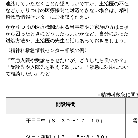
連絡していただくことが望ましいですが、主治医の不在
などかかりつけの医療機関で対応できない場合は、精神
科救急情報センターにご相談ください。
かかりつけの医療機関のある当事者やご家族の方は日頃
から困ったときにどうしたらよいかなど、自分にあった
対処方法を、主治医の先生と話しあっておきましょう。
〈精神科救急情報センター相談の例〉
『至急入院や受診をさせたいが、どうしたら良いか？』
『受診先や入院先を教えて欲しい』『緊急に対応につい
て相談したい』など
○精神科救急に関
開設時間
平日日中（８：３０〜１７：１５）
雲
休日・夜間（１７：１５〜８：３０）