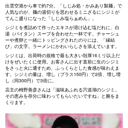
出雲空港から車で約7分。「しじみ処・かみあり製麺」で
人気なのが、麺の湯切りを思わせるミニざるにシジミが
てんこ盛りになった「しじみ塩らぁめん」。
シジミを煮詰めて作ったエキスが溶け込む塩だれに、白
湯（パイタン）スープを合わせた一杯です。チャーシュ
ーや煮卵と一緒にトッピングされたのりには、「縁結
び」の文字。ラーメンにかわいらしさを添えています。
シジミは、出荷時の規格で最も大きい殻厚16ミリ以上だ
けをぜいたくに使用。お客さんに出す直前に生のシジミ
をさっと火に通すため、ふっくらとした食感が味わえま
す。シジミの量は、増し（プラス150円）で2倍、増し増
し（同300円）で3倍に。
店主の栂野善彦さんは「滋味あふれる宍道湖のシジミ。
その恵みを存分に味わってもらいたいですね」と腕をま
くります。