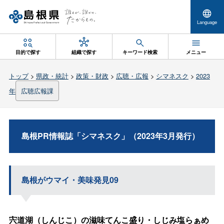
Language
目的で探す
組織で探す
キーワード検索
メニュー
トップ
>
県政・統計
>
政策・財政
>
広聴・広報
>
シマネスク
>
2023
年
広聴広報課
島根PR情報誌「シマネスク」（2023年3月発行）
島根がウマイ・美味発見09
宍道湖（しんじこ）の滋味てんこ盛り・しじみ塩らぁめ