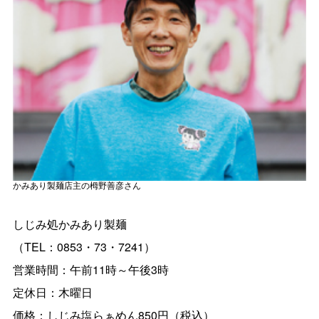
かみあり製麺店主の栂野善彦さん
しじみ処かみあり製麺
（TEL：0853・73・7241）
営業時間：午前11時～午後3時
定休日：木曜日
価格：しじみ塩らぁめん850円（税込）