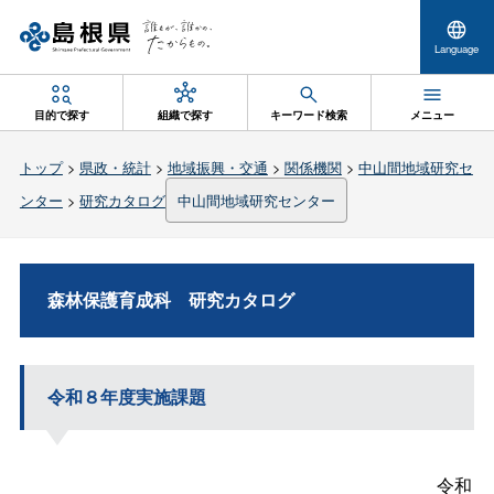
Language
目的で探す
組織で探す
キーワード検索
メニュー
トップ
>
県政・統計
>
地域振興・交通
>
関係機関
>
中山間地域研究セ
ンター
>
研究カタログ
中山間地域研究センター
森林保護育成
科
研究カタログ
令和８年度実施課題
令和８