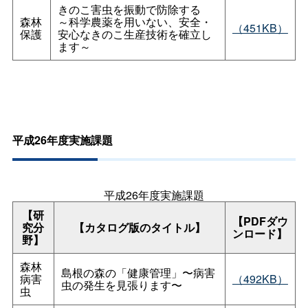
きのこ害虫を振動で防除する
森林
～科学農薬を用いない、安全・
（451KB）
保護
安心なきのこ生産技術を確立し
ます～
平成26年度実施課題
平成26年度実施課題
【研
【PDFダウ
究分
【カタログ版のタイトル】
ンロード】
野】
森林
島根の森の「健康管理」〜病害
病害
（492KB）
虫の発生を見張ります〜
虫