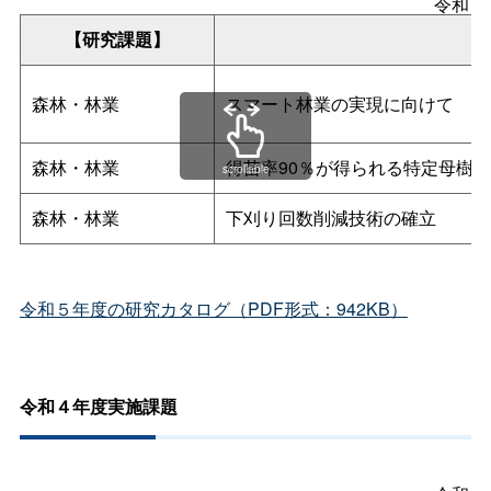
令和５
【研究課題】
森林・林業
スマート林業の実現に向けて
森林・林業
得苗率90％が得られる特定母樹
scrollable
森林・林業
下刈り回数削減技術の確立
令和５年度の研究カタログ（PDF形式：942KB）
令和４年度実施課題