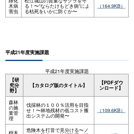
緑化
松江城山の貴重なサクラを守
木病
る！〜”ならたけもどき病”によ
（164.9KB）
害虫
る枯死をいかに防ぐか〜
平成21年度実施課題
平成21年度実施課題
【研
【PDFダウ
究分
【カタログ版のタイトル】
ンロード】
野】
森林
伐採林の１００％活用を目指
の施
せ！〜林地残材の低コスト搬
（109.6KB）
業管
出システムの開発〜
理
危険木を打音で見分ける〜ノ
樹木