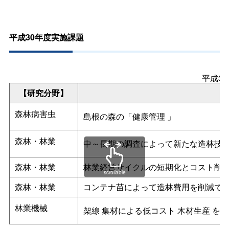
平成30年度実施課題
平成3
【研究分野】
森林病害虫
島根の森の「健康管理
」
森林・林業
中～長期の調査によって新たな造林技
森林・林業
林業経営サイクルの短期化とコスト削
scrollable
森林・林業
コンテナ苗によって造林費用を削減で
林業機械
架線
集材による低コスト
木材生産
を目