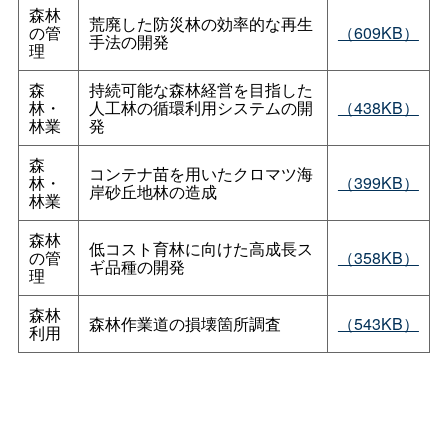
森林
荒廃した防災林の効率的な再生
の管
（609KB）
手法の開発
理
森
持続可能な森林経営を目指した
林・
人工林の循環利用システムの開
（438KB）
林業
発
森
コンテナ苗を用いたクロマツ海
林・
（399KB）
岸砂丘地林の造成
林業
森林
低コスト育林に向けた高成長ス
の管
（358KB）
ギ品種の開発
理
森林
森林作業道の損壊箇所調査
（543KB）
利用