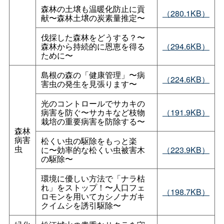
森林の土壌も温暖化防止に貢
（280.1KB）
献〜森林土壌の炭素量推定〜
伐採した森林をどうする？〜
森林から持続的に恩恵を得る
（294.6KB）
ために〜
島根の森の「健康管理」〜病
（224.6KB）
害虫の発生を見張ります〜
光のコントロールでサカキの
病害を防ぐ〜サカキなど枝物
（191.9KB）
栽培の重要病害を防除する〜
森林
病害
松くい虫の駆除をもっと楽
虫
に〜効率的な松くい虫被害木
（223.9KB）
の駆除〜
環境に優しい方法で「ナラ枯
れ」をストップ！〜人口フェ
（198.7KB）
ロモンを用いてカシノナガキ
クイムシを誘引駆除〜