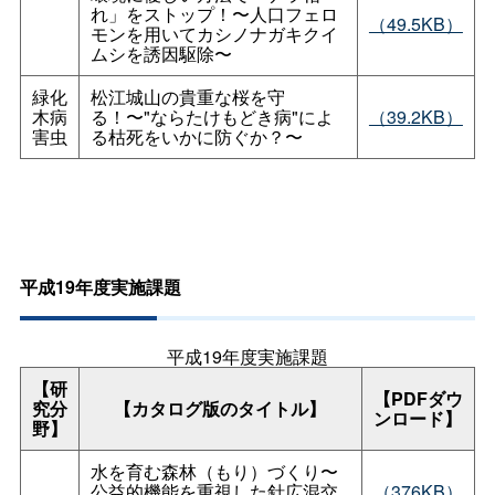
れ」をストップ！〜人口フェロ
（49.5KB）
モンを用いてカシノナガキクイ
ムシを誘因駆除〜
緑化
松江城山の貴重な桜を守
木病
る！〜"ならたけもどき病"によ
（39.2KB）
害虫
る枯死をいかに防ぐか？〜
平成19年度実施課題
平成19年度実施課題
【研
【PDFダウ
究分
【カタログ版のタイトル】
ンロード】
野】
水を育む森林（もり）づくり〜
公益的機能を重視した針広混交
（376KB）