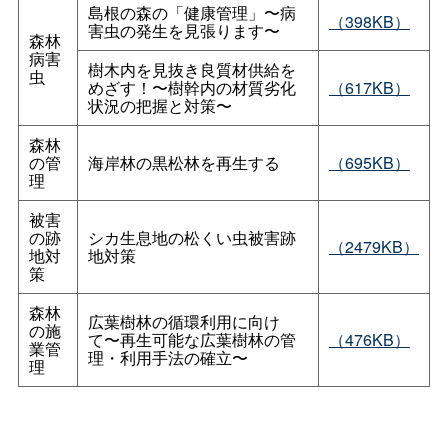
島根の森の「健康管理」〜病
（398KB）
害虫の発生を見張ります〜
森林
病害
樹木内を見抜き良質材供給を
虫
めざす！〜樹幹内の材質劣化
（617KB）
状況の把握と対策〜
森林
の管
海岸林の黒松林を再生する
（695KB）
理
被害
の跡
シカ生息地の松くい虫被害跡
（2479KB）
地対
地対策
策
森林
広葉樹林の循環利用に向け
の施
て〜再生可能な広葉樹林の管
（476KB）
業管
理・利用手法の確立〜
理