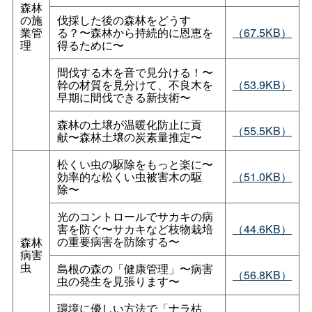
森林
の施
伐採した後の森林をどうす
業管
る？〜森林から持続的に恩恵を
（67.5KB）
理
得るために〜
間伐する木を音で見分ける！〜
幹の材質を見分けて、不良木を
（53.9KB）
早期に間伐できる新技術〜
森林の土壌が温暖化防止に貢
（55.5KB）
献〜森林土壌の炭素量推定〜
松くい虫の駆除をもっと楽に〜
効率的な松くい虫被害木の駆
（51.0KB）
除〜
光のコントロールでサカキの病
害を防ぐ〜サカキなど枝物栽培
（44.6KB）
の重要病害を防除する〜
森林
病害
虫
島根の森の「健康管理」〜病害
（56.8KB）
虫の発生を見張ります〜
環境に優しい方法で「ナラ枯