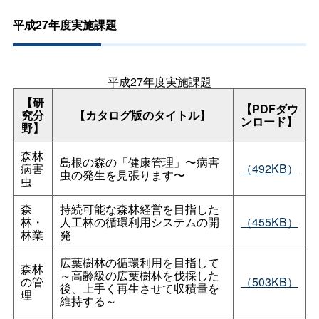
平成27年度実施課題
平成27年度実施課題
【研
【PDFダウ
究分
【カタログ版のタイトル】
ンロード】
野】
森林
島根の森の「健康管理」〜病害
病害
（492KB）
虫の発生を見張ります〜
虫
森
持続可能な森林経営を目指した
林・
人工林の循環利用システムの開
（455KB）
林業
発
広葉樹林の循環利用を目指して
森林
～高齢級の広葉樹林を伐採した
の管
（503KB）
後、上手く再生させて収積量を
理
維持する～