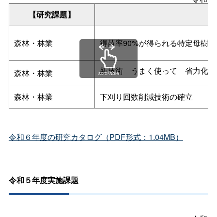
【研究課題】
森林・林業
得苗率90%が得られる特定母樹
新技
術
うまく使っ
て
省力化
森林・林業
scrollable
森林・林業
下刈り回数削減技術の確立
令和６年度の研究カタログ（PDF形式：1.04MB）
令和５年度実施課題