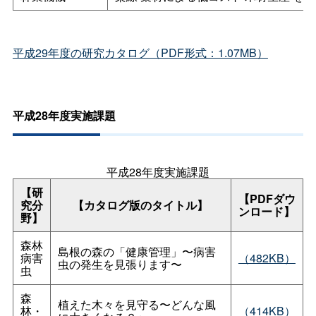
平成29年度の研究カタログ（PDF形式：1.07MB）
平成28年度実施課題
平成28年度実施課題
【研
【PDFダウ
究分
【カタログ版のタイトル】
ンロード】
野】
森林
島根の森の「健康管理」〜病害
病害
（482KB）
虫の発生を見張ります〜
虫
森
植えた木々を見守る〜どんな風
林・
（414KB）