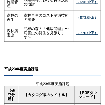
施業管
（693.1KB）
の検討
理
森林の
森林再生のコスト削減技術
（873.5KB）
再生
の開発
島根の森の「健康管理」〜
森林病
病害虫の発生を見張りま
（770.2KB）
害虫
す〜
平成23年度実施課題
平成23年度実施課題
【研
【PDFダウ
究分
【カタログ版のタイトル】
ンロード】
野】