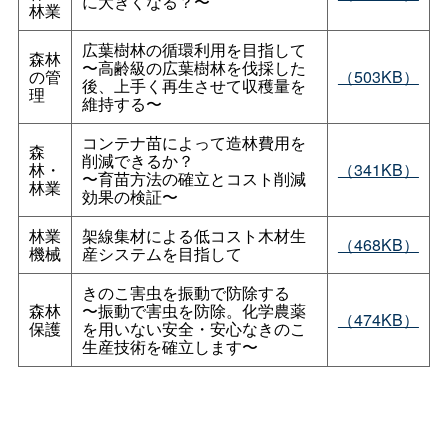
に大きくなる？〜
林業
広葉樹林の循環利用を目指して
森林
〜高齢級の広葉樹林を伐採した
の管
（503KB）
後、上手く再生させて収穫量を
理
維持する〜
コンテナ苗によって造林費用を
森
削減できるか？
林・
（341KB）
〜育苗方法の確立とコスト削減
林業
効果の検証〜
林業
架線集材による低コスト木材生
（468KB）
機械
産システムを目指して
きのこ害虫を振動で防除する
森林
〜振動で害虫を防除。化学農薬
（474KB）
保護
を用いない安全・安心なきのこ
生産技術を確立します〜