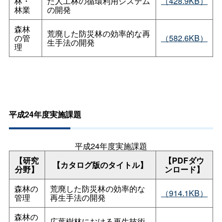
林・
た人工林の循環利用システム
（428.9KB）
林業
の開発
森林
荒廃した防災林の効率的な再
の管
（582.6KB）
生手法の開発
理
平成24年度実施課題
平成24年度実施課題
【研究
【PDFダウ
【カタログ版のタイトル】
分野】
ンロード】
森林の
荒廃した防災林の効率的な
（914.1KB）
管理
再生手法の開発
森林の
広葉樹林における再生技術