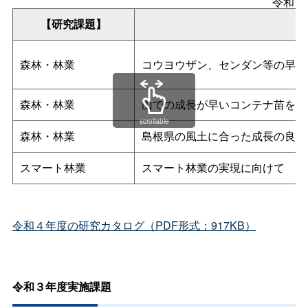
令和４
【研究課題】
森林・林業
コウヨウザン、センダン等の早生
森林・林業
山での成長が早いコンテナ苗を効
scrollable
森林・林業
島根県の風土に合った成長の良い
スマート林業
スマート林業の実現に向けて
令和４年度の研究カタログ（PDF形式：917KB）
令和３年度実施課題