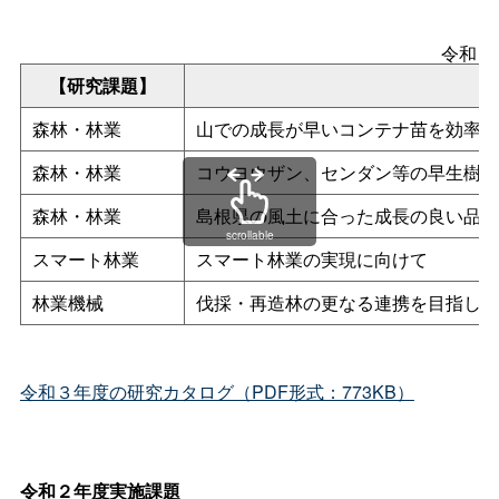
令和３
【研究課題】
森林・林業
山での成長が早いコンテナ苗を効率的
森林・林業
コウヨウザン、センダン等の早生樹の
森林・林業
島根県の風土に合った成長の良い品種
scrollable
スマート林業
スマート林業の実現に向けて
林業機械
伐採・再造林の更なる連携を目指して
令和３年度の研究カタログ（PDF形式：773KB）
令和２年度実施課題