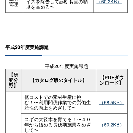
イズを除去して診断装置の精
（60.2KB）
管理
度を高める〜
平成20年度実施課題
平成20年度実施課題
【研
【PDFダウ
究分
【カタログ版のタイトル】
ンロード】
野】
低コストでの素材生産に挑
む！〜利用間伐作業での労働生
（58.5KB）
産性の向上をめざして〜
スギの大径木を育てる！〜４０
年から始める長伐期施業をめざ
（60.2KB）
して〜