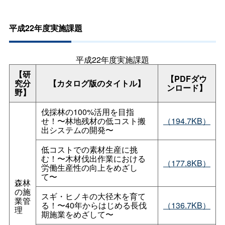
平成22年度実施課題
平成22年度実施課題
【研
【PDFダウ
究分
【カタログ版のタイトル】
ンロード】
野】
伐採林の100%活用を目指
せ！〜林地残材の低コスト搬
（194.7KB）
出システムの開発〜
低コストでの素材生産に挑
む！〜木材伐出作業における
（177.8KB）
労働生産性の向上をめざし
て〜
森林
の施
スギ・ヒノキの大径木を育て
業管
る！〜40年からはじめる長伐
（136.7KB）
理
期施業をめざして〜