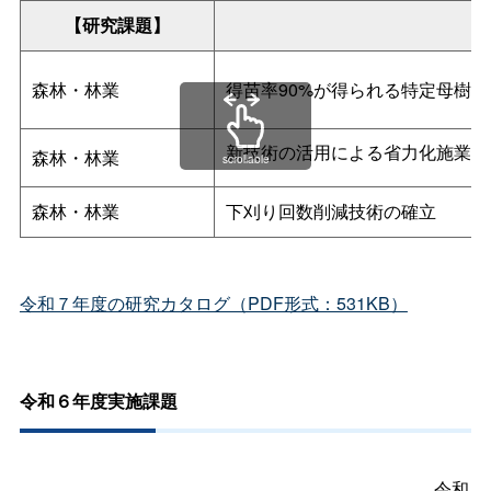
【研究課題】
森林・林業
得苗率90%が得られる特定母樹
新技術の活用による省力化施業の
森林・林業
scrollable
森林・林業
下刈り回数削減技術の確立
令和７年度の研究カタログ（PDF形式：531KB）
令和６年度実施課題
令和６