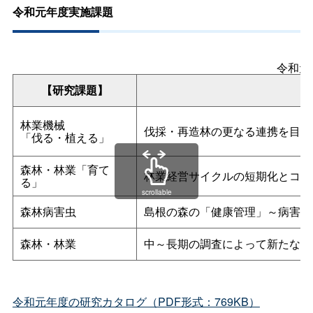
令和元年度実施課題
令和元
【研究課題】
林業機械
伐採・再造林の更なる連携を目指
「伐る・植える」
森林・林業「育て
林業経営サイクルの短期化とコス
る」
scrollable
森林病害虫
島根の森の「健康管理」～病害虫
森林・林業
中～長期の調査によって新たな造
令和元年度の研究カタログ（PDF形式：769KB）