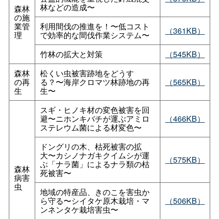
林などの造成〜
森林
の施
業管
利用間伐の推進を！〜低コスト
（361KB）
理
で効率的な間伐作業システム〜
竹林の拡大と対策
（545KB）
森林
松くい虫被害跡地をどうす
の再
る？〜海岸クロマツ林跡地の再
（565KB）
生
生〜
スギ・ヒノキ材の変色被害を回
避〜ニホンキバチが運ぶアミロ
（466KB）
ステレウム菌による材変色〜
ドングリの木、枯死被害の拡
大〜カシノナガキクイムシが運
（575KB）
ぶ「ナラ菌」によるナラ類の枯
森林
死被害〜
病害
虫
地域の特産品、きのこを害虫か
ら守る〜シイタケ原木栽培・マ
（506KB）
ンネンタケ栽培害虫〜