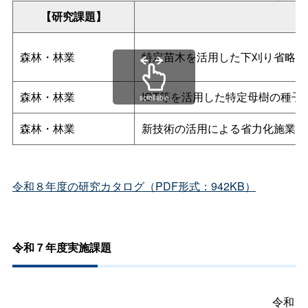
【研究課題】
森林・林業
特定苗木を活用した下刈り省略モ
森林・林業
ICT等を活用した特定母樹の種
scrollable
森林・林業
新技術の活用による省力化施業の
令和８年度の研究カタログ（PDF形式：942KB）
令和７年度実施課題
令和７