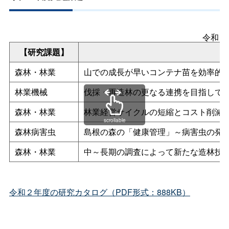
令和２
【研究課題】
森林・林業
山での成長が早いコンテナ苗を効率的
林業機械
伐採・再造林の更なる連携を目指して
森林・林業
林業経営サイクルの短縮とコスト削減
scrollable
森林病害虫
島根の森の「健康管理」～病害虫の発
森林・林業
中～長期の調査によって新たな造林技
令和２年度の研究カタログ（PDF形式：888KB）