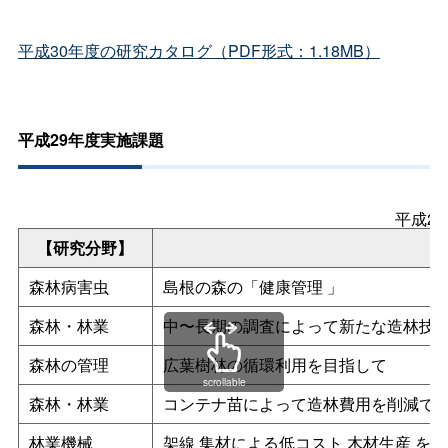
平成30年度の研究カタログ（PDF形式：1.18MB）
平成29年度実施課題
平成2
【研究分野】
森林病害虫
島根の森の「健康管理
」
森林・林業
中〜長期の調査によって新たな造林技
森林の管理
広葉樹林の循環利用を目指して
scrollable
森林・林業
コンテナ苗によって造林費用を削減で
林業機械
架線
集材による低コスト
木材生産
を目