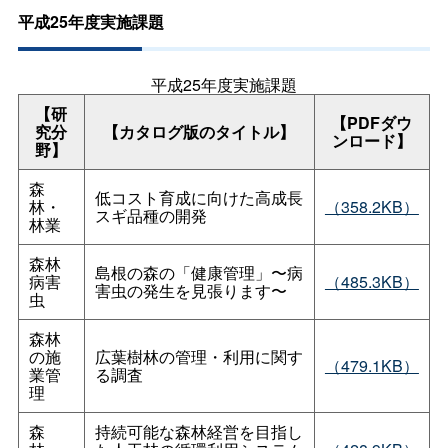
平成25年度実施課題
平成25年度実施課題
【研
【PDFダウ
究分
【カタログ版のタイトル】
ンロード】
野】
森
低コスト育成に向けた高成長
林・
（358.2KB）
スギ品種の開発
林業
森林
島根の森の「健康管理」〜病
病害
（485.3KB）
害虫の発生を見張ります〜
虫
森林
の施
広葉樹林の管理・利用に関す
（479.1KB）
業管
る調査
理
森
持続可能な森林経営を目指し