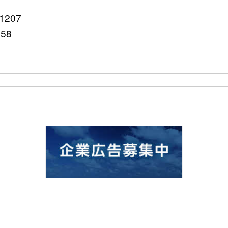
207
758