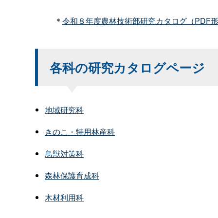
＊
令和８年度農林技術部研究カタログ（PDF形式：
各科の研究カタログページ
地域研究科
きのこ・特用林産科
鳥獣対策科
森林保護育成科
木材利用科