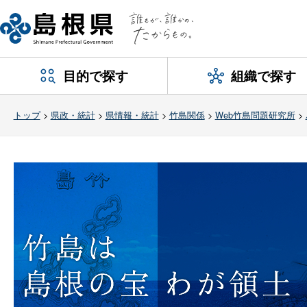
目的で探す
組織で探す
トップ
>
県政・統計
>
県情報・統計
>
竹島関係
>
Web竹島問題研究所
>