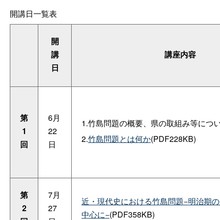
開講日一覧表
開
講
講座内容
日
第
6月
1.竹島問題の概要、県の取組み等につ
1
22
2.
竹島問題とは何か
(PDF228KB)
回
日
第
7月
近・現代史における竹島問題−明治期
2
27
中心に−
(PDF358KB)