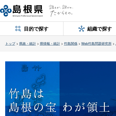
目的で探す
組織で探す
トップ
>
県政・統計
>
県情報・統計
>
竹島関係
>
Web竹島問題研究所
>