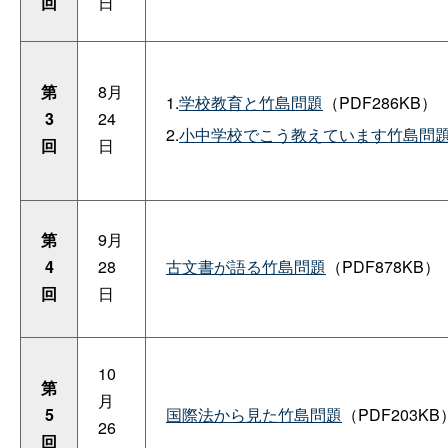
回
日
第
8月
1.
学校教育と竹島問題
（PDF286KB）
3
24
2.
小中学校でこう教えています竹島問
回
日
第
9月
4
28
古文書が語る竹島問題
（PDF878KB）
回
日
10
第
月
5
国際法から見た竹島問題
（PDF203KB
26
回