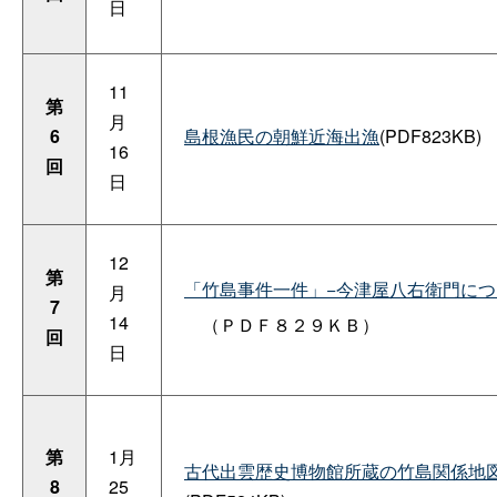
日
11
第
月
6
島根漁民の朝鮮近海出漁
(PDF823KB)
16
回
日
12
第
「竹島事件一件」−今津屋八右衛門につ
月
7
14
（ＰＤＦ８２９ＫＢ）
回
日
第
1月
古代出雲歴史博物館所蔵の竹島関係地
8
25