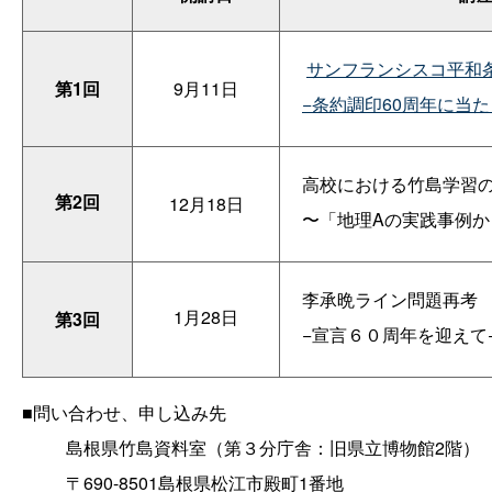
サンフランシスコ平和
第1回
9月11日
−条約調印60周年に当た
高校における竹島学習
第2回
12月18日
〜「地理Aの実践事例か
李承晩ライン問題再考
1月28日
第3回
−宣言６０周年を迎えて
■問い合わせ、申し込み先
島根県竹島資料室（第３分庁舎：旧県立博物館2階）
〒690-8501島根県松江市殿町1番地