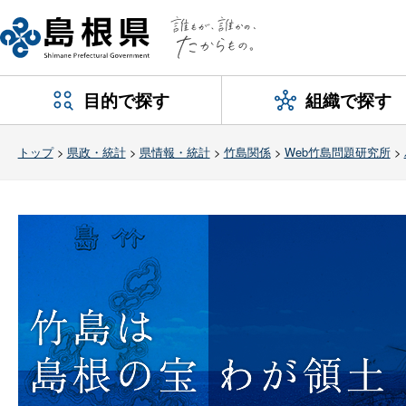
目的で探す
組織で探す
トップ
>
県政・統計
>
県情報・統計
>
竹島関係
>
Web竹島問題研究所
>