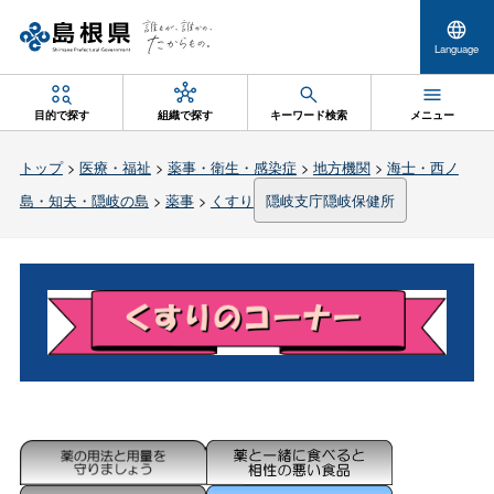
Language
目的で探す
組織で探す
キーワード検索
メニュー
トップ
>
医療・福祉
>
薬事・衛生・感染症
>
地方機関
>
海士・西ノ
島・知夫・隠岐の島
>
薬事
>
くすり
隠岐支庁隠岐保健所