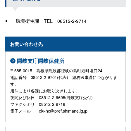
環境衛生
課
TE
L
08512-2-9714
お問い合わせ先
隠岐支庁隠岐保健所
〒685-0015 島根県隠岐郡隠岐の島町港町塩口24
電話番号 08512-2-9701(代表) 総務医事課につながりま
す。
用件により各課にお取り次ぎします。
夜間及び休日 08512-2-9695(隠岐支庁受付)
ファクシミリ 08512-2-9716
電子メール oki-hc@pref.shimane.lg.jp