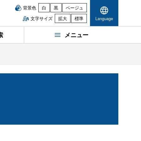
背景色
白
黒
ベージュ
文字サイズ
拡大
標準
Language
索
メニュー