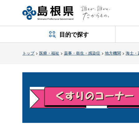
目的で探す
トップ
>
医療・福祉
>
薬事・衛生・感染症
>
地方機関
>
海士・