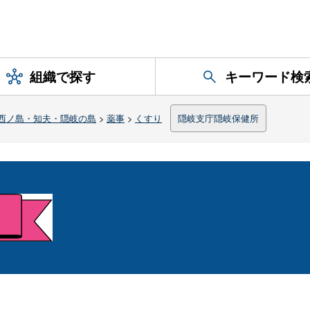
組織で探す
キーワード検
西ノ島・知夫・隠岐の島
>
薬事
>
くすり
隠岐支庁隠岐保健所