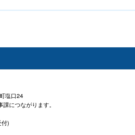
町塩口24
務医事課につながります。
受付)