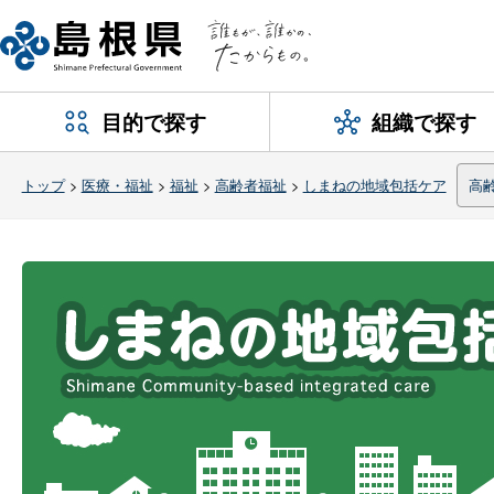
目的で探す
組織で探す
トップ
>
医療・福祉
>
福祉
>
高齢者福祉
>
しまねの地域包括ケア
高