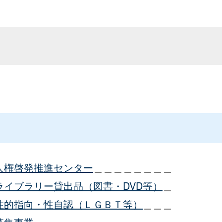
人権啓発推進センター
＿＿＿＿＿＿＿＿
ライブラリー貸出品（図書・DVD等）
＿
性的指向・性自認（ＬＧＢＴ等）
＿＿＿