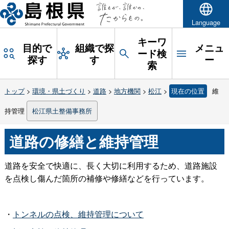
Language
キーワ
目的で
組織で探
メニュ
ード検
探す
す
ー
索
トップ
>
環境・県土づくり
>
道路
>
地方機関
>
松江
>
現在の位置
維
持管理
松江県土整備事務所
道路の修繕と維持管理
道路を安全で快適に、長く大切に利用するため、道路施設
を点検し傷んだ箇所の補修や修繕などを行っています。
・
トンネルの点検、維持管理について