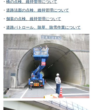
・
橋の点検、維持管理について
・
道路法面の点検、維持管理について
・
舗装の点検、維持管理について
・
道路パトロール、除草、除雪作業について