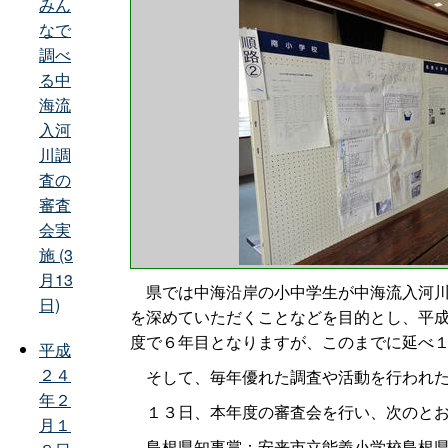
みん
なで
調べ
る中
海流
入河
川調
査の
審査
会実
施 (3
月13
県では中海沿岸の小中学生が中海流入河川
日)
を深めていただくことなどを目的とし、平
度で６年目となりますが、このまでに延べ
平成
２４
そして、毎年優れた調査や活動を行われた
年２
１３日、本年度の審査会を行い、次のとお
月１
島根県知事賞：安来市立能義小学校島根県