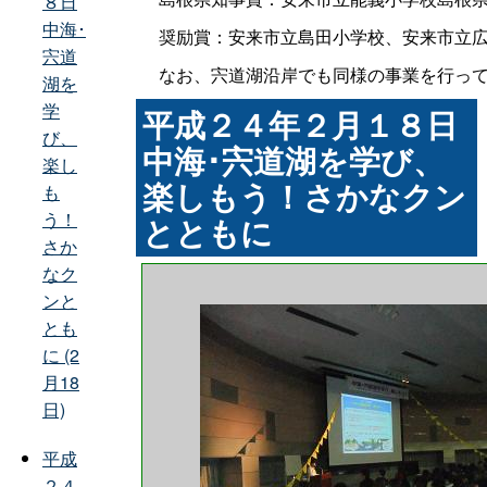
８日
中海･
奨励賞：安来市立島田小学校、安来市立広
宍道
なお、宍道湖沿岸でも同様の事業を行って
湖を
学
平成２４年２月１８日
び、
中海･宍道湖を学び、
楽し
楽しもう！さかなクン
も
う！
とともに
さか
なク
ンと
とも
に (2
月18
日)
平成
２４