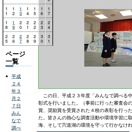
1
1
1
1
1
1
1
1
2
3
4
5
6
7
1
1
2
2
2
2
2
8
9
0
1
2
3
4
2
2
2
2
2
3
3
5
6
7
8
9
0
1
ページ
一覧
平成
２４
年３
この日、平成２３年度「みんなで調べる中
月２
彰式を行いました。（事前に行った審査会
７日
賞、奨励賞を受賞された４校の表彰を行っ
みん
た。皆さんの熱心な調査活動や環境学習に
なで
海、そして宍道湖の環境を守って行かなけ
調べ