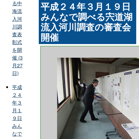
る中
平成２４年３月１９日
海流
みんなで調べる宍道湖
入河
流入河川調査の審査会
川調
開催
査表
彰式
を開
催 (3
月27
日)
平成
２４
年３
月１
９日
みん
なで