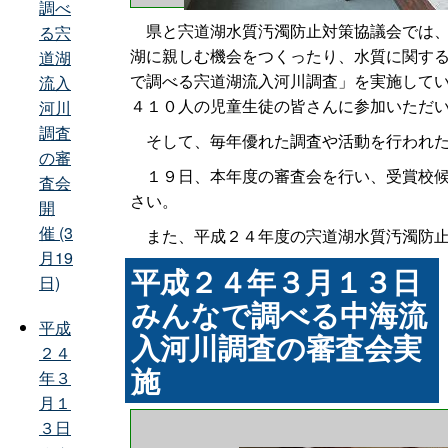
調べ
県と宍道湖水質汚濁防止対策協議会では、
る宍
湖に親しむ機会をつくったり、水質に関す
道湖
で調べる宍道湖流入河川調査」を実施して
流入
４１０人の児童生徒の皆さんに参加いただ
河川
調査
そして、毎年優れた調査や活動を行われた
の審
１９日、本年度の審査会を行い、受賞校候
査会
さい。
開
催 (3
また、平成２４年度の宍道湖水質汚濁防止
月19
平成２４年３月１３日
日)
みんなで調べる中海流
平成
入河川調査の審査会実
２４
施
年３
月１
３日