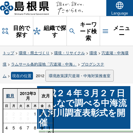
Language
キーワ
目的で
組織で探
メニュ
ード検
探す
す
ー
索
トップ
>
環境・県土づくり
>
環境・リサイクル
>
環境
>
宍道湖・中海環
境
>
ラムサール条約湿地「宍道湖・中海」
>
ブログシステ
ム
>
現在の位置
2012
環境政策課宍道湖・中海対策推進室
平成２４年３月２７日
2012年3
前月
次月
月
みんなで調べる中海流
日
月
火
水
木
金
土
入河川調査表彰式を開
2
2
2
2
1
2
3
6
7
8
9
催
4
5
6
7
8
9
1
0