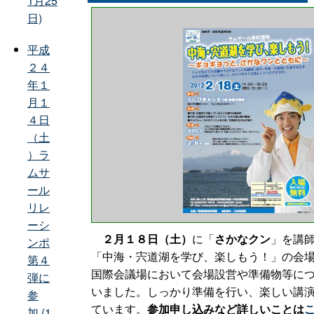
1月25
日)
平成
２４
年１
月１
４日
（土
）ラ
ムサ
ール
リレ
ーシ
２月１８日（土）
に「
さかなクン
」を講
ンポ
「中海・宍道湖を学び、楽しもう！」の会
第４
国際会議場において会場設営や準備物等に
弾に
いました。しっかり準備を行い、楽しい講
参
ています。
参加申し込みなど詳しいことは
加 (1