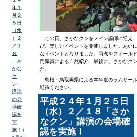
年１
月２
５日
（水
）２
この日、さかなクンをメイン講師に迎え、
／１
び、楽しむイベントを開催しました。あい
８
なイベントとなりました。両湖をフィール
「さ
門職員による自然紹介、最後に、さかなク
かな
た。
ク
島根・鳥取両県による本年度のラムサール
ン」
期待ください。
講演
平成２４年１月２５日
の会
場確
（水）２／１８「さか
認を
なクン」講演の会場確
実
認を実施！
施！ (