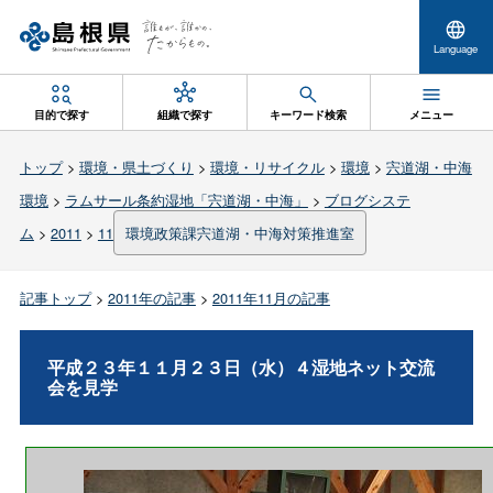
Language
目的で探す
組織で探す
キーワード検索
メニュー
トップ
>
環境・県土づくり
>
環境・リサイクル
>
環境
>
宍道湖・中海
環境
>
ラムサール条約湿地「宍道湖・中海」
>
ブログシステ
ム
>
2011
>
11
環境政策課宍道湖・中海対策推進室
記事トップ
>
2011年の記事
>
2011年11月の記事
平成２３年１１月２３日（水）４湿地ネット交流
会を見学