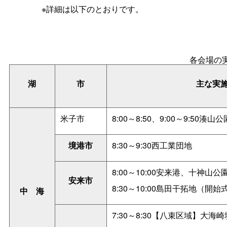
※詳細は以下のとおりです。
各会場の
湖
市
主な実
米子市
8:00～8:50、9:00～9:50
境港市
8:30～9:30西工業団地
8:00～10:00安来港、十神
安来市
8:30～10:00島田干拓地（開始
中
海
7:30～8:30【八束区域】大