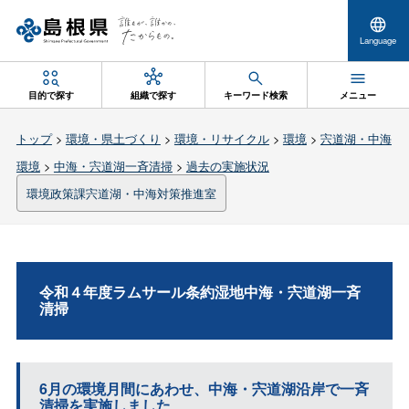
Language
目的で探す
組織で探す
キーワード検索
メニュー
トップ
>
環境・県土づくり
>
環境・リサイクル
>
環境
>
宍道湖・中海
環境
>
中海・宍道湖一斉清掃
>
過去の実施状況
環境政策課宍道湖・中海対策推進室
令和４年度ラムサール条約湿地中海・宍道湖一斉
清掃
6月の環境月間にあわせ、中海・宍道湖沿岸で一斉
清掃を実施しました