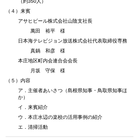
（約350人）
（４）来賓
アサヒビール株式会社山陰支社長
萬
田
裕
平
様
日本海テレビジョン放送株式会社代表取締役専務
真
鍋
和
彦様
本庄地区町内会連合会会長
月
坂
守
保
様
（５）内容
ア．主催者あいさつ（島根県知事・鳥取県知事ほ
か）
イ．来賓紹介
ウ．本庄水辺の楽校の活用事例の紹介
エ．清掃活動