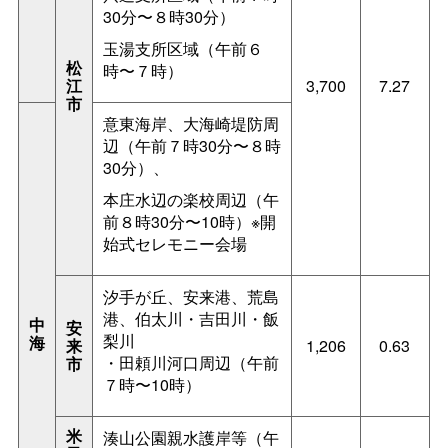
30分〜８時30分）
玉湯支所区域（午前６
松
時〜７時）
江
3,700
7.27
市
意東海岸、大海崎堤防周
辺（午前７時30分〜８時
30分）、
本庄水辺の楽校周辺（午
前８時30分〜10時）※開
始式セレモニー会場
汐手が丘、安来港、荒島
港、伯太川・吉田川・飯
中
安
梨川
海
来
1,206
0.63
・田頼川河口周辺（午前
市
７時〜10時）
米
湊山公園親水護岸等（午