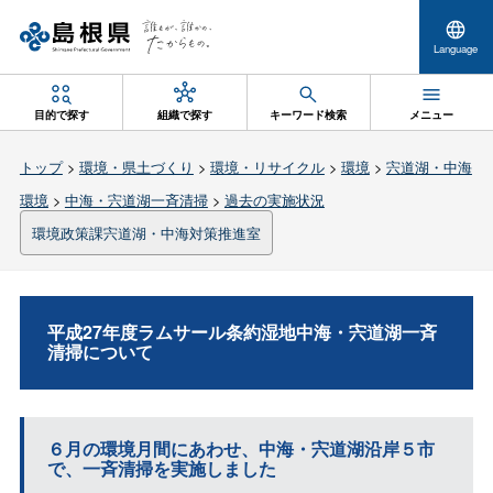
Language
目的で探す
組織で探す
キーワード検索
メニュー
トップ
>
環境・県土づくり
>
環境・リサイクル
>
環境
>
宍道湖・中海
環境
>
中海・宍道湖一斉清掃
>
過去の実施状況
環境政策課宍道湖・中海対策推進室
平成27年度ラムサール条約湿地中海・宍道湖一斉
清掃について
６月の環境月間にあわせ、中海・宍道湖沿岸５市
で、一斉清掃を実施しました