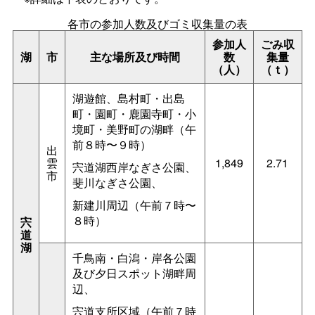
各市の参加人数及びゴミ収集量の表
参加人
ごみ収
湖
市
主な場所及び時間
数
集量
（人）
（ｔ）
湖遊館、島村町・出島
町・園町・鹿園寺町・小
境町・美野町の湖畔（午
前８時〜９時）
出
雲
1,849
2.71
宍道湖西岸なぎさ公園、
市
斐川なぎさ公園、
新建川周辺（午前７時〜
８時）
宍
道
湖
千鳥南・白潟・岸各公園
及び夕日スポット湖畔周
辺、
宍道支所区域（午前７時