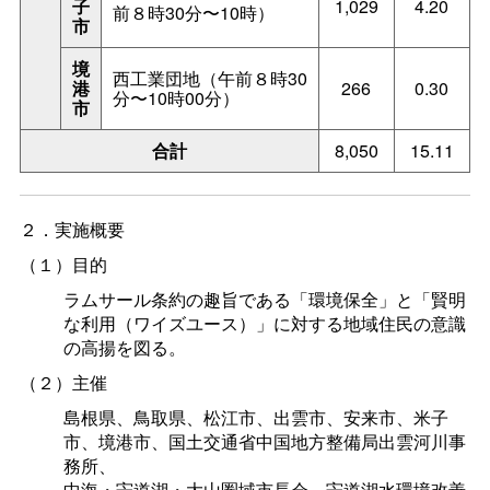
子
1,029
4.20
前８時30分〜10時）
市
境
西工業団地（午前８時30
港
266
0.30
分〜10時00分）
市
合計
8,050
15.11
２．実施概要
（１）目的
ラムサール条約の趣旨である「環境保全」と「賢明
な利用（ワイズユース）」に対する地域住民の意識
の高揚を図る。
（２）主催
島根県、鳥取県、松江市、出雲市、安来市、米子
市、境港市、国土交通省中国地方整備局出雲河川事
務所、
中海・宍道湖・大山圏域市長会、宍道湖水環境改善