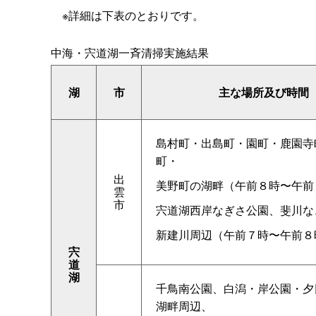
※詳細は下表のとおりです。
中海・宍道湖一斉清掃実施結果
湖
市
主な場所及び時間
島村町・出島町・園町・鹿園寺
町・
出
美野町の湖畔（午前８時〜午前
雲
市
宍道湖西岸なぎさ公園、斐川な
新建川周辺（午前７時〜午前８
宍
道
湖
千鳥南公園、白潟・岸公園・夕
湖畔周辺、