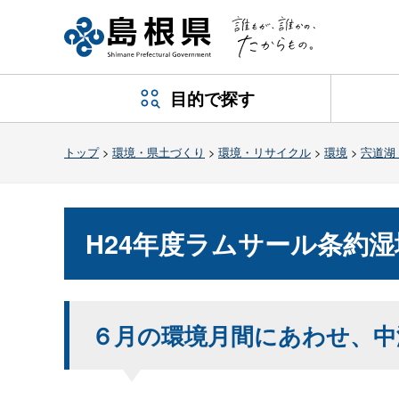
目的で探す
トップ
>
環境・県土づくり
>
環境・リサイクル
>
環境
>
宍道湖
H24年度ラムサール条約
６月の環境月間にあわせ、中