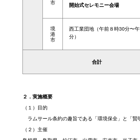
市
開始式セレモニー会場
境
西工業団地（午前８時30分〜午
港
分）
市
合計
２．実施概要
（１）目的
ラムサール条約の趣旨である「環境保全」と「賢
（２）主催