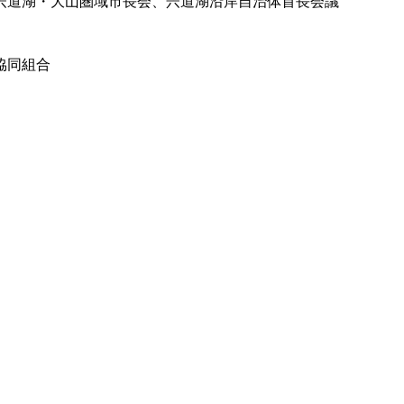
宍道湖・大山圏域市長会、宍道湖沿岸自治体首長会議
協同組合