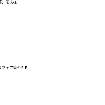
藤川昭夫様
りフェア等のＰＲ