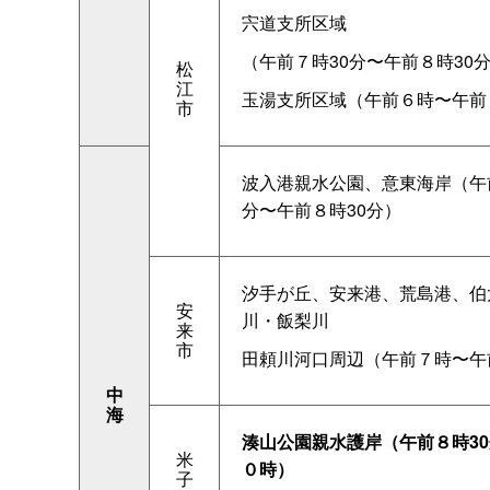
宍道支所区域
（午前７時30分〜午前８時30
松
江
玉湯支所区域（午前６時〜午前
市
波入港親水公園、意東海岸（午
分〜午前８時30分）
汐手が丘、安来港、荒島港、伯
安
川・飯梨川
来
市
田頼川河口周辺（午前７時〜午
中
海
湊山公園親水護岸（午前８時3
米
０時）
子