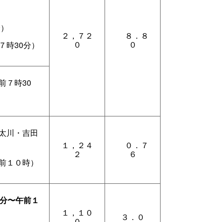
分）
２，７２
８．８
０
０
７時30分）
前７時30
太川・吉田
１，２４
０．７
２
６
前１０時）
0分〜午前１
１，１０
３．０
０