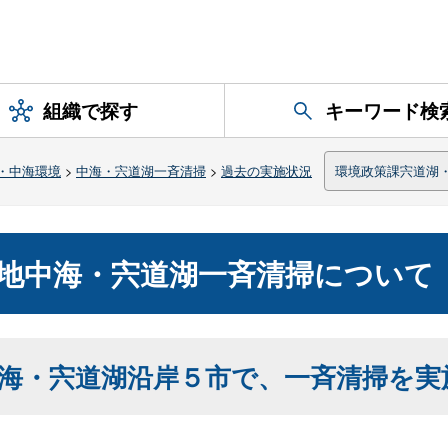
組織で探す
キーワード検
・中海環境
>
中海・宍道湖一斉清掃
>
過去の実施状況
環境政策課宍道湖
湿地中海・宍道湖一斉清掃について
海・宍道湖沿岸５市で、一斉清掃を実