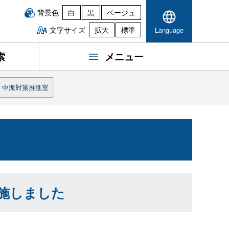
背景色
白
黒
ベージュ
文字サイズ
拡大
標準
Language
索
メニュー
・中海対策推進室
施しました