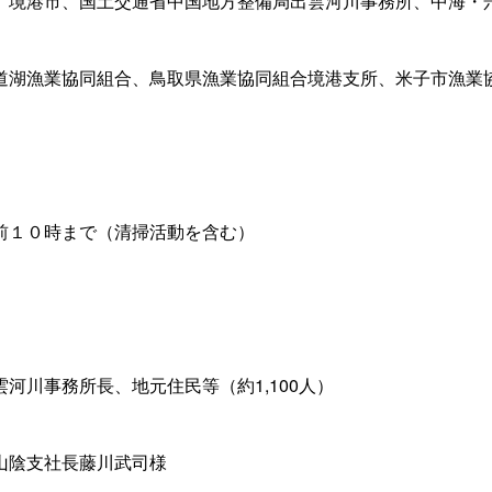
、境港市、国土交通省中国地方整備局出雲河川事務所、中海・
道湖漁業協同組合、鳥取県漁業協同組合境港支所、米子市漁業
前１０時まで（清掃活動を含む）
河川事務所長、地元住民等（約1,100人）
山陰支社長藤川武司様