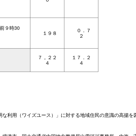
前９時30
０．７
１９８
２
７，２２
１７．２
４
４
明な利用（ワイズユース）」に対する地域住民の意識の高揚を