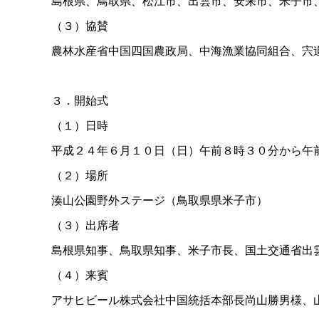
島根県、鳥取県、松江市、出雲市、安来市、米子市
（３）協賛
農林水産省中国四国農政局、中海漁業協同組合、宍
３．開始式
（１）日時
平成２４年６月１０日（日）午前８時３０分から午
（２）場所
湊山公園野外ステージ（鳥取県県米子市）
（３）出席者
島根県知事、鳥取県知事、米子市長、国土交通省出雲
（４）来賓
アサヒビール株式会社中国統括本部長尚山勝男様、