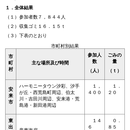
１．全体結果
（１）参加者数７，８４４人
（２）収集ゴミ１６．１５ｔ
（３）下表のとおり
市町村別結果
参加人
ごみの
市
数
量
町
主な場所及び時間
村
（人）
（ｔ）
ハーモニータウン汐彩、汐手
１，
１．
安
が丘・西荒島町周辺、伯太
４００
２０
来
川・吉田川周辺、安来港・荒
市
島港・新田港周辺
東
１４
０．
出
６
８５
意東海岸