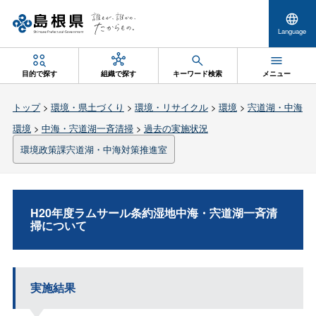
Language
目的で探す
組織で探す
キーワード検索
メニュー
トップ
>
環境・県土づくり
>
環境・リサイクル
>
環境
>
宍道湖・中海
環境
>
中海・宍道湖一斉清掃
>
過去の実施状況
環境政策課宍道湖・中海対策推進室
H20年度ラムサール条約湿地中海・宍道湖一斉清
掃について
実施結果