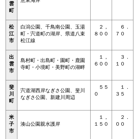
雲
町
松
白潟公園、千鳥南公園、玉湯
２，
６．
江
町・宍道町の湖岸、県道八束
８００
７０
市
松江線
出
１，
３．
島村町・出島町・園町・鹿園
雲
６００
１０
寺町・小境町・美野町の湖畔
市
斐
５５
１．
宍道湖西岸なぎさ公園、斐川
川
０
３５
なぎさ公園、新建川周辺
町
米
１，
２．
子
湊山公園親水護岸
１５０
００
市