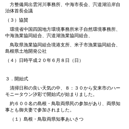
方整備局出雲河川事務所、中海市長会、宍道湖沿岸自
治体首長会議
（３）協賛
環境省中国四国地方環境事務所米子自然環境事務所、
中海漁業協同組合、宍道湖漁業協同組合、
鳥取県漁業協同組合境港支所、米子市漁業協同組合、
島根県土地開発公社
（４）日時平成２０年６月８日（日）
３．開始式
清掃日和の良い天気の中、８：３０から安来市のハー
モニータウン汐彩で開始式が始まりました。
約６００名の島根・鳥取両県民の参加があり、両県知
事とも御夫妻で参加されました。
（１）島根・鳥取両県知事あいさつ