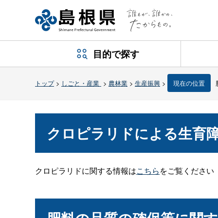
目的で探す
トップ
>
しごと・産業
>
農林業
>
生産振興
>
現在の位置
クロピラリドによる生育
クロピラリドに関する情報は
こちら
をご覧ください