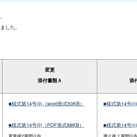
い。
ました。
変更
添付書類Ａ
添
■様式第14号(ﾛ)（word形式50KB）
■様式第14号(ﾊ)
■様式第14号(ﾛ)（PDF形式88KB）
■様式第14号(ﾊ
変更後2週間以内
廃止後２週間以