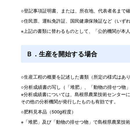
○登記事項証明書、または、所在地、代表者名まで
○住民票、運転免許証、国民健康保険証など（いず
※上記の書類に替わるものとして、「公的機関が本
Ｂ．生産を開始する場合
○生産工程の概要を記述した書類（所定の様式はあ
○分析成績書の写し（「堆肥」、「動物の排せつ物
※分析成績書については、島根県農業技術センター
その他の分析機関が発行したものも有効です。
○肥料見本品（500g程度）
※「堆肥」及び「動物の排せつ物」で島根県農業技