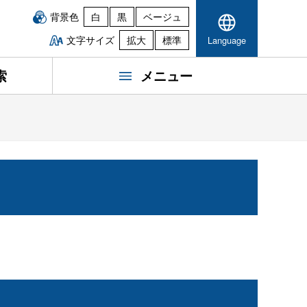
背景色
白
黒
ベージュ
文字サイズ
拡大
標準
Language
索
メニュー