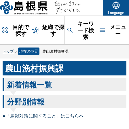
Language
キーワ
目的で
組織で探
メニュ
ード検
探す
す
ー
索
トップ
>
現在の位置
農山漁村振興課
農山漁村振興課
新着情報一覧
分野別情報
●「鳥獣対策に関すること」はこちらへ