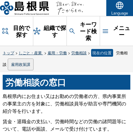
Language
キーワ
目的で
組織で探
メニュ
ード検
探す
す
ー
索
トップ
>
しごと・産業
>
雇用・労働
>
労働相談
>
現在の位置
労働相
談
雇用政策課
労働相談の窓口
島根県内にお住まい又はお勤めの労働者の方、県内事業所
の事業主の方を対象に、労働相談員等が助言や専門機関の
紹介等を行います。
賃金・退職金の支払い、労働時間などの労働の諸問題等に
ついて、電話や面談、メールで受け付けています。