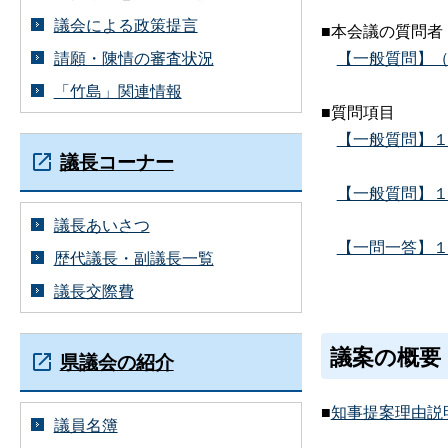
議会による政策提言
■本会議の質問者
請願・陳情の審査状況
【一般質問】（PD
「竹島」関連情報
■質問項目
【一般質問】１２
議長コーナー
【一般質問】１２
議長あいさつ
【一問一答】１２
歴代議長・副議長一覧
議長交際費
議案の概要
県議会の紹介
■
知事提案理由説
議員名簿