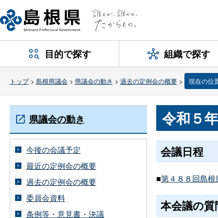
目的で探す
組織で探す
トップ
>
島根県議会
>
県議会の動き
>
過去の定例会の概要
>
現在の位
令和５
県議会の動き
会議日程
今後の会議予定
最近の定例会の概要
■
第４８８回島根県
過去の定例会の概要
委員会資料
本会議の質
条例等・意見書・決議