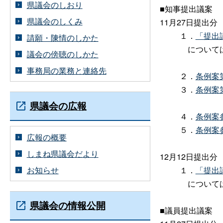
県議会のしおり
■知事提出議案
県議会のしくみ
11月27日提出分
１．
「提出
請願・陳情のしかた
については
議会の傍聴のしかた
事務局の業務と連絡先
２．
条例案第
３．
条例案第
県議会の広報
４．
条例案参
５．
条例案参
広報の概要
しまね県議会だより
12月12日提出分
お知らせ
１．
「提出
については
県議会の情報公開
■議員提出議案