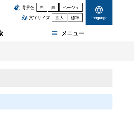
背景色
白
黒
ベージュ
文字サイズ
拡大
標準
Language
索
メニュー