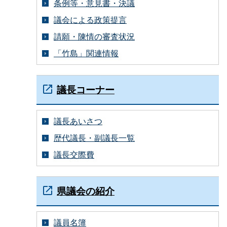
条例等・意見書・決議
議会による政策提言
請願・陳情の審査状況
「竹島」関連情報
議長コーナー
議長あいさつ
歴代議長・副議長一覧
議長交際費
県議会の紹介
議員名簿