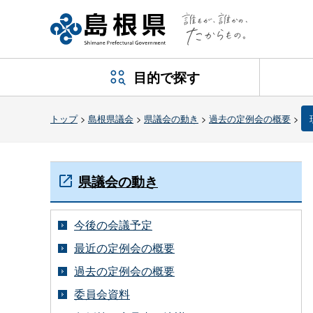
目的で探す
トップ
>
島根県議会
>
県議会の動き
>
過去の定例会の概要
>
県議会の動き
今後の会議予定
最近の定例会の概要
過去の定例会の概要
委員会資料