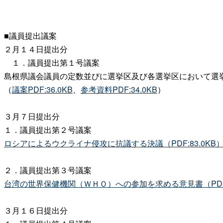
■議員提出議案
２月１４日提出分
１．議員提出第１号議案
島根県議会議員の定数並びに選挙区及び各選挙区において選
（
議案PDF:36.0KB
、
参考資料PDF:34.0KB
）
３月７日提出分
１．議員提出第２号議案
ロシアによるウクライナ侵攻に抗議する決議（PDF:83.0KB
２．議員提出第３号議案
台湾の世界保健機関（ＷＨＯ）への参加を求める意見書（PDF:1
３月１６日提出分