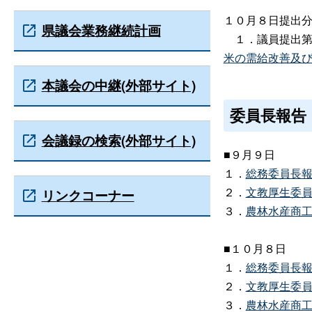
１０月８日提出
県議会業務継続計画
１．議員提出第
米の需給改善及び価
本議会の中継(外部サイト)
委員長報告
会議録の検索(外部サイト)
■９月９日
１．
総務委員長報告
２．
文教厚生委員長
リンクコーナー
３．
農林水産商工委
■１０月８日
１．
総務委員長報告
２．
文教厚生委員長
３．
農林水産商工委