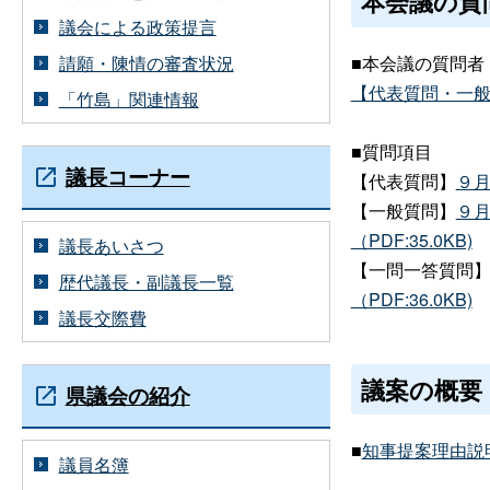
本会議の質
議会による政策提言
請願・陳情の審査状況
■本会議の質問者
【代表質問・一般質問
「竹島」関連情報
■質問項目
議長コーナー
【代表質問】
９月
【一般質問】
９月
（PDF:35.0KB)
議長あいさつ
【一問一答質問
歴代議長・副議長一覧
（PDF:36.0KB)
議長交際費
議案の概要
県議会の紹介
■
知事提案理由説
議員名簿