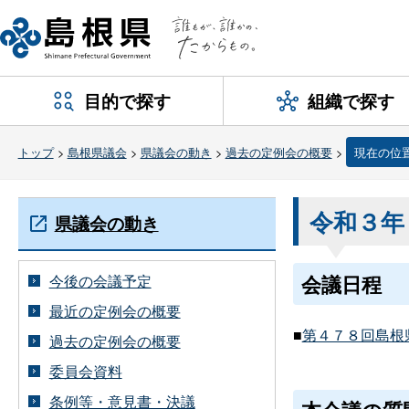
目的で探す
組織で探す
トップ
>
島根県議会
>
県議会の動き
>
過去の定例会の概要
>
現在の位
令和３年
県議会の動き
会議日程
今後の会議予定
最近の定例会の概要
■
第４７８回島根県議
過去の定例会の概要
委員会資料
条例等・意見書・決議