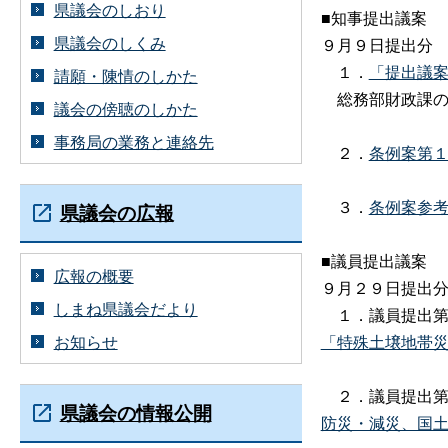
県議会のしおり
■知事提出議案
県議会のしくみ
９月９日提出分
１．
「提出議
請願・陳情のしかた
総務部財政課の
議会の傍聴のしかた
事務局の業務と連絡先
２．
条例案第１
３．
条例案参考
県議会の広報
■議員提出議案
広報の概要
９月２９日提出
しまね県議会だより
１．議員提出第
お知らせ
「特殊土壌地帯災害
２．議員提出第
県議会の情報公開
防災・減災、国土強