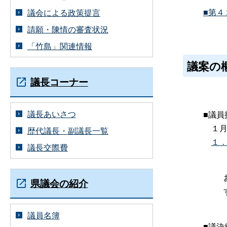
■第４
議会による政策提言
請願・陳情の審査状況
「竹島」関連情報
議案の
議長コーナー
議長あいさつ
■議員
１月
歴代議長・副議長一覧
１
議長交際費
県議会の紹介
議員名簿
■議決