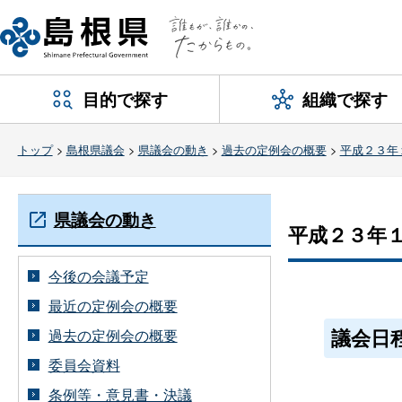
目的で探す
組織で探す
トップ
>
島根県議会
>
県議会の動き
>
過去の定例会の概要
>
平成２３年
県議会の動き
平成２３年
今後の会議予定
最近の定例会の概要
議会日
過去の定例会の概要
委員会資料
条例等・意見書・決議