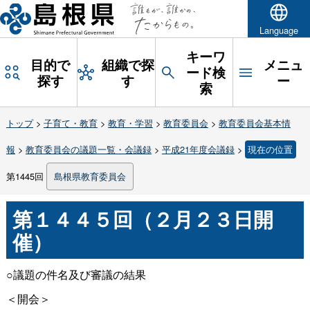
Language
キーワ
目的で
組織で探
メニュ
ード検
探す
す
ー
索
トップ
>
子育て・教育
>
教育・学習
>
教育委員会
>
教育委員会基本情
報
>
教育委員会の議題一覧・会議録
>
平成21年度会議録
>
現在の位置
第1445回
島根県教育委員会
第１４４５回（２月２３日開
催）
○議題の件名及び審議の結果
＜開会＞