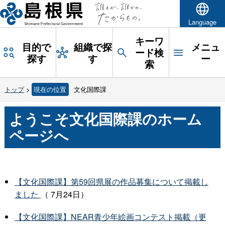
Language
キーワ
目的で
組織で探
メニュ
ード検
探す
す
ー
索
トップ
>
現在の位置
文化国際課
ようこそ文化国際課のホーム
ページへ
【文化国際課】第59回県展の作品募集について掲載し
ました
（ 7月24日）
【文化国際課】NEAR青少年絵画コンテスト掲載（更