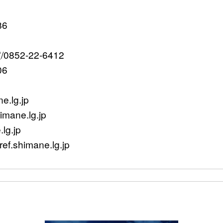
86
2-22-6412
06
.lg.jp
ane.lg.jp
g.jp
himane.lg.jp