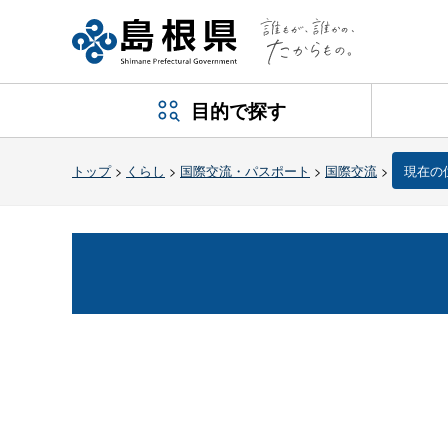
目的で探す
トップ
>
くらし
>
国際交流・パスポート
>
国際交流
>
現在の