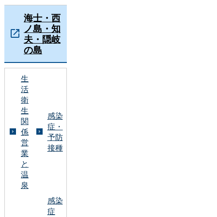
海士・西
ノ島・知
夫・隠岐
の島
生
活
衛
生
感染
関
症・
係
予防
営
接種
業
と
温
泉
感染
症