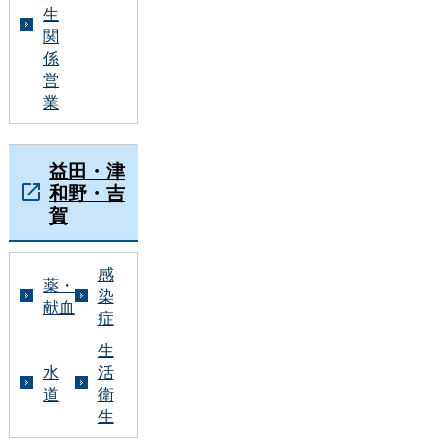
生
関
係
営
業
益田・津
和野・吉
賀
感
薬・
染
献血
症
生
水
活
道
衛
生