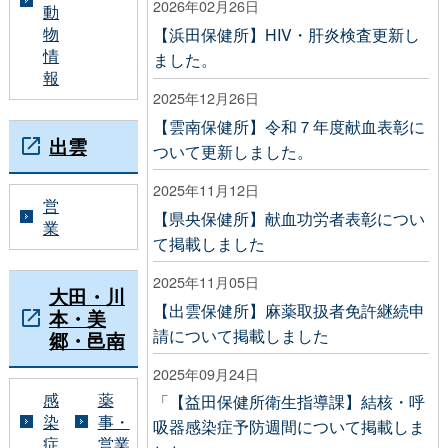
2026年02月26日
動
物
【浜田保健所】HIV・肝炎検査更新し
情
ました。
報
2025年12月26日
【雲南保健所】令和７年度献血表彰に
出雲
ついて更新しました。
2025年11月12日
営
【県央保健所】献血功労者表彰につい
業
て掲載しました
2025年11月05日
大田・川
【出雲保健所】麻薬取扱者免許継続申
本・美
請について掲載しました
郷・邑南
2025年09月24日
感
薬
「【益田保健所衛生指導課】結核・呼
染
事・
吸器感染症予防週間について掲載しま
症
営業