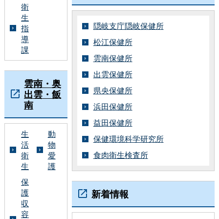
衛
生
隠岐支庁隠岐保健所
指
導
松江保健所
課
雲南保健所
出雲保健所
雲南・奥
県央保健所
出雲・飯
南
浜田保健所
益田保健所
生
動
保健環境科学研究所
活
物
食肉衛生検査所
衛
愛
生
護
保
護
新着情報
収
容