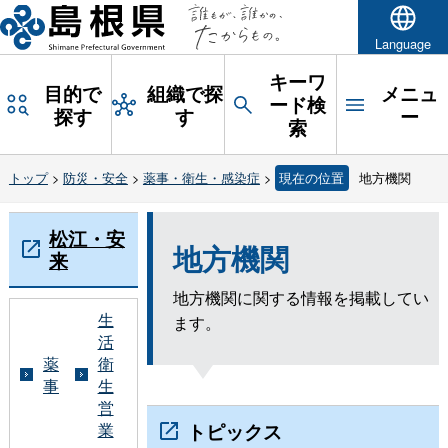
Language
キーワ
目的で
組織で探
メニュ
ード検
探す
す
ー
索
トップ
>
防災・安全
>
薬事・衛生・感染症
>
現在の位置
地方機関
松江・安
地方機関
来
地方機関に関する情報を掲載してい
生
ます。
活
薬
衛
事
生
営
トピックス
業