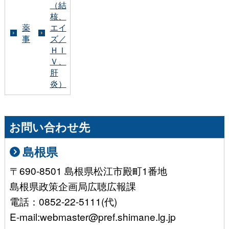
（結
核、
薬
エイ
事
ズ／
ＨＩ
Ｖ、
肝
炎）
お問い合わせ先
島根県
〒690-8501 島根県松江市殿町1番地
島根県政策企画局広聴広報課
電話：0852-22-5111(代)
E-mail:webmaster@pref.shimane.lg.jp