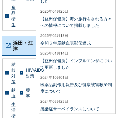
した
食
2025年04月25日
品
【益田保健所】海外旅行をされる方々
衛
生
への情報について掲載しました
2025年02月13日
浜田・江
令和６年度献血表彰伝達式
津
2025年01月14日
【益田保健所】インフルエンザについ
結
て更新しました
核
HIV/AIDS
対
対策
2024年10月01日
策
医薬品副作用報告及び健康被害救済制
献
薬
度について
血
事
2024年08月23日
生
感染症サーベイランスについて
活
衛