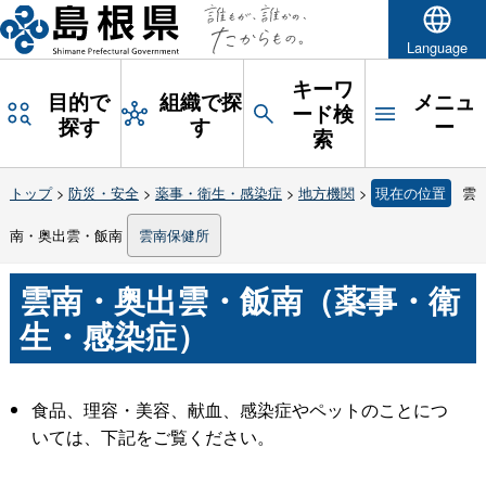
Language
キーワ
目的で
組織で探
メニュ
ード検
探す
す
ー
索
トップ
>
防災・安全
>
薬事・衛生・感染症
>
地方機関
>
現在の位置
雲
南・奥出雲・飯南
雲南保健所
雲南・奥出雲・飯南（薬事・衛
生・感染症）
食品、理容・美容、献血、感染症やペットのことにつ
いては、下記をご覧ください。