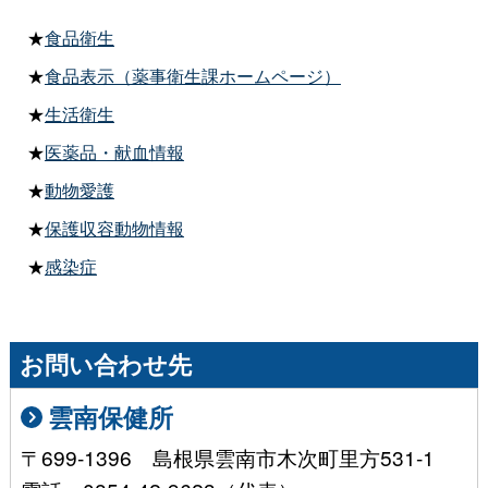
★
食品衛生
★
食品表示（薬事衛生課ホームページ）
★
生活衛生
★
医薬品・献血情報
★
動物愛護
★
保護収容動物情報
★
感染症
お問い合わせ先
雲南保健所
〒699-1396 島根県雲南市木次町里方531-1