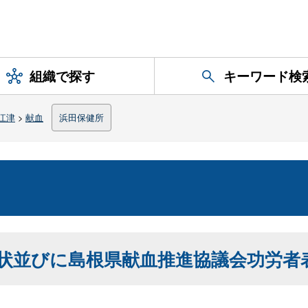
組織で探す
キーワード検
江津
>
献血
浜田保健所
状並びに島根県献血推進協議会功労者