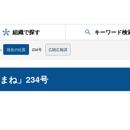
組織で探す
キーワード検
>
現在の位置
234号
広聴広報課
まね」234号