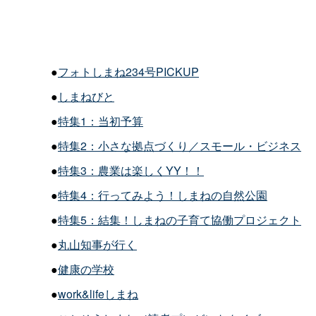
●
フォトしまね234号PICKUP
●
しまねびと
●
特集1：当初予算
●
特集2：小さな拠点づくり／スモール・ビジネス
●
特集3：農業は楽しくYY！！
●
特集4：行ってみよう！しまねの自然公園
●
特集5：結集！しまねの子育て協働プロジェクト
●
丸山知事が行く
●
健康の学校
●
work&lifeしまね