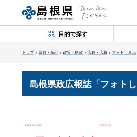
目的で探す
トップ
>
県政・統計
>
政策・財政
>
広聴・広報
>
フォトしまね
島根県政広報誌「フォトし