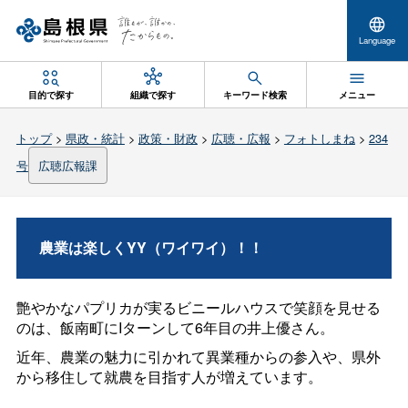
Language
目的で探す
組織で探す
キーワード検索
メニュー
トップ
>
県政・統計
>
政策・財政
>
広聴・広報
>
フォトしまね
>
234
号
広聴広報課
農業は楽しくYY（ワイワイ）！！
艶やかなパプリカが実るビニールハウスで笑顔を見せる
のは、飯南町にIターンして6年目の井上優さん。
近年、農業の魅力に引かれて異業種からの参入や、県外
から移住して就農を目指す人が増えています。