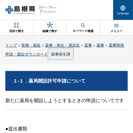
Language
目的で探す
組織で探す
キーワード検索
メニュー
トップ
>
医療・福祉
>
薬事・衛生・感染症
>
薬事
>
薬事
>
薬事関係
申請・届出ダウンロード
薬事衛生課
１-１．薬局開設許可申請について
新たに薬局を開設しようとするときの申請についてです
●提出書類