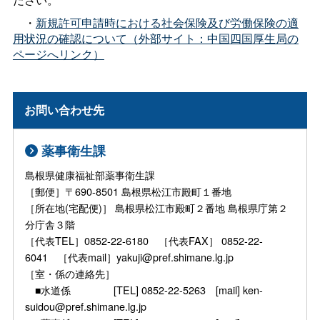
・
新規許可申請時における社会保険及び労働保険の適
用状況の確認について（外部サイト：中国四国厚生局の
ページへリンク）
お問い合わせ先
薬事衛生課
島根県健康福祉部薬事衛生課
［郵便］〒690-8501 島根県松江市殿町１番地
［所在地(宅配便)］ 島根県松江市殿町２番地 島根県庁第２
分庁舎３階
［代表TEL］0852-22-6180 ［代表FAX］ 0852-22-
6041 ［代表mail］yakuji@pref.shimane.lg.jp
［室・係の連絡先］
■水道係 [TEL] 0852-22-5263 [mail] ken-
suidou@pref.shimane.lg.jp