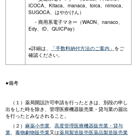
ICOCA、Kitaca、manaca、toica、nimoca、
SUGOCA、はやかけん）
・商用系電子マネー（WAON、nanaco、
Edy、iD、QUICPay）
※詳細は、
「手数料納付方法のご案内」
をご
確認ください。
●備考
（１）薬局開設許可申請を行ったときは、別段の申し
出をした時を除き、管理医療機器販売業・貸与業の届出
を行ったとみなされること。
（２）
麻薬小売業
、
高度管理医療機器販売業・貸与
業
、
毒物劇物販売業
又は
薬局製造販売医薬品製造販売業