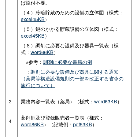
ば添付不要。
（４）冷暗貯蔵のための設備の立体図（様式：
excel45KB
）
（５）鍵のかかる貯蔵設備の立体図（様式：
excel45KB
）
（６）調剤に必要な設備及び器具一覧表（様
式：
word66KB
）
※参考：
調剤に必要な書籍の例
：
調剤に必要な設備及び器具に関する通知
（薬局等構造設備規則の一部を改正する省令の
施行について）
3
業務内容一覧表（薬局）（様式：
word63KB
）
薬剤師及び登録販売者一覧表（様式：
4
word86KB
）（記載例：
pdf53KB
）