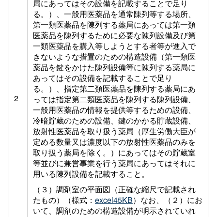
局にあってはその設備を記載することで足り
る。）、一般用医薬品を通常陳列等する場所、
第一類医薬品を陳列する薬局にあっては第一類
医薬品を陳列するために必要な陳列設備及び第
一類医薬品を購入等しようとする者等が進入で
きないような措置のための構造設備（第一類医
薬品を鍵をかけた陳列設備等に陳列する薬局に
あってはその設備を記載することで足り
る。）、指定第二類医薬品を陳列する薬局にあ
2
っては指定第二類医薬品を陳列する陳列設備、
一般用医薬品の情報を提供等するための設備、
冷暗貯蔵のための設備、鍵のかかる貯蔵設備、
放射性医薬品を取り扱う薬局（厚生労働大臣が
定める数量又は濃度以下の放射性医薬品のみを
取り扱う薬局を除く。）にあってはその貯蔵室
等並びに兼営事業を行う薬局にあってはそれに
用いる陳列設備を記載すること。
（３）調剤室の平面図（正確な縮尺で記載され
たもの）（様式：
excel45KB
）なお、（２）にお
いて、調剤のための構造設備が明示されていれ