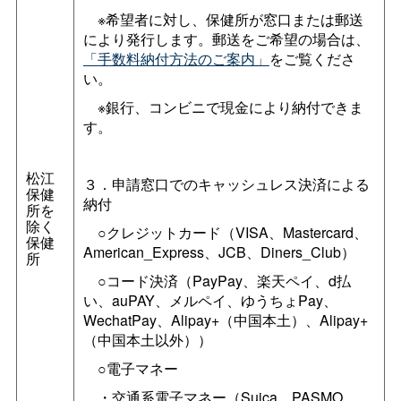
※希望者に対し、保健所が窓口または郵送
により発行します。郵送をご希望の場合は、
「手数料納付方法のご案内」
をご覧くださ
い。
※銀行、コンビニで現金により納付できま
す。
松江
３．申請窓口でのキャッシュレス決済による
保健
納付
所を
除く
○クレジットカード（VISA、Mastercard、
保健
American_Express、JCB、Diners_Club）
所
○コード決済（PayPay、楽天ペイ、d払
い、auPAY、メルペイ、ゆうちょPay、
WechatPay、Alipay+（中国本土）、Alipay+
（中国本土以外））
○電子マネー
・交通系電子マネー（Suica、PASMO、