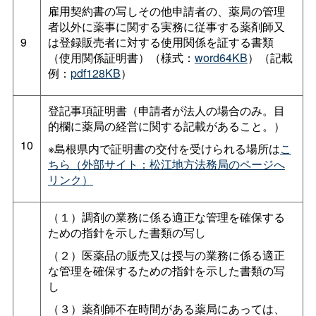
雇用契約書の写しその他申請者の、薬局の管理
者以外に薬事に関する実務に従事する薬剤師又
9
は登録販売者に対する使用関係を証する書類
（使用関係証明書）（様式：
word64KB
）（記載
例：
pdf128KB
）
登記事項証明書（申請者が法人の場合のみ。目
的欄に薬局の経営に関する記載があること。）
10
※島根県内で証明書の交付を受けられる場所は
こ
ちら（外部サイト：松江地方法務局のページへ
リンク）
（１）調剤の業務に係る適正な管理を確保する
ための指針を示した書類の写し
（２）医薬品の販売又は授与の業務に係る適正
な管理を確保するための指針を示した書類の写
し
（３）薬剤師不在時間がある薬局にあっては、