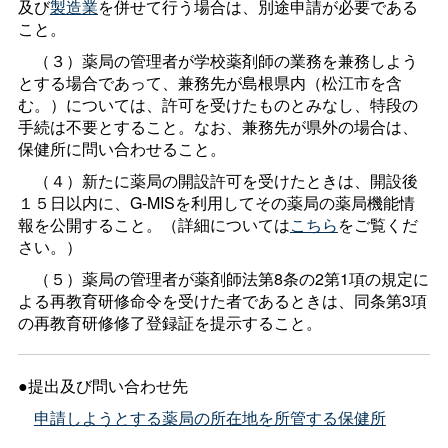
及び
製造業
を併せて行う場合は、別途申請が必要である
こと。
（３）薬局の管理者が学校薬剤師の業務を兼務しよう
とする場合であって、兼務先が島根県内（松江市を含
む。）については、許可を受けたものとみなし、特段の
手続は不要とすること。なお、兼務先が県外の場合は、
保健所に問い合わせること。
（４）新たに薬局の開設許可を受けたときは、開設後
１５日以内に、G-MISを利用してその薬局の薬局機能情
報を公開すること。（詳細については
こちら
をご覧くだ
さい。）
（５）薬局の管理者が薬剤師法第8条の2第1項の規定に
よる再教育研修命令を受けた者であるときは、同条第3項
の再教育研修修了登録証を提示すること。
●提出及び問い合わせ先
申請しようとする薬局の所在地を所管する保健所