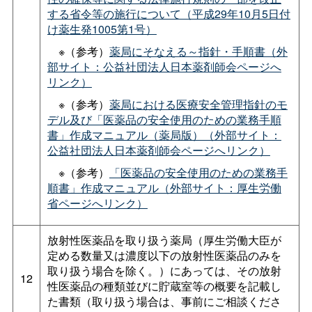
する省令等の施行について（平成29年10月5日付
け薬生発1005第1号）
※（参考）
薬局にそなえる～指針・手順書（外
部サイト：公益社団法人日本薬剤師会ページへ
リンク）
※（参考）
薬局における医療安全管理指針のモ
デル及び「医薬品の安全使用のための業務手順
書」作成マニュアル（薬局版）（外部サイト：
公益社団法人日本薬剤師会ページへリンク）
※（参考）
「医薬品の安全使用のための業務手
順書」作成マニュアル（外部サイト：厚生労働
省ページへリンク）
放射性医薬品を取り扱う薬局（厚生労働大臣が
定める数量又は濃度以下の放射性医薬品のみを
取り扱う場合を除く。）にあっては、その放射
12
性医薬品の種類並びに貯蔵室等の概要を記載し
た書類（取り扱う場合は、事前にご相談くださ