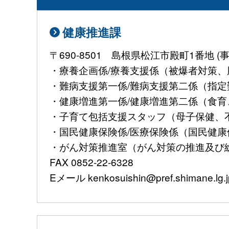
健康推進課
〒690-8501 島根県松江市殿町1番地
・療養企画係/療養支援係（被爆者対策、肝
・難病支援第一係/難病支援第二係（指定難病
・健康増進第一係/健康増進第二係（食育、
・子育て包括支援スタッフ（母子保健、不妊治
・国民健康保険係/医療保険係（国民健康保険
・がん対策推進室（がん対策の推進及び総合調
FAX 0852-22-6328
Eメール kenkosuishin@pref.shimane.lg.j