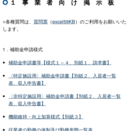
１事業者向け掲示板
○各種質問は、
質問票
（
excel59KB
）のご利用をお願いいた
します。
1．補助金申請様式
補助金申請書等【様式１～４、別紙１、請求書】
〈特定施設用〉補助金申請書【別紙２、入居者一覧
表、収入申告書】
〈非特定施設用〉補助金申請書【別紙２、入居者一覧
表、収入申告書】
機能維持・向上加算様式【別紙３】
従業者の勤務の体制及び勤務形態一覧表