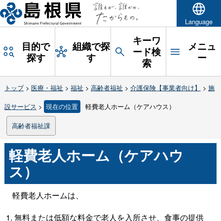
Language
キーワ
目的で
組織で探
メニュ
ード検
探す
す
ー
索
トップ
>
医療・福祉
>
福祉
>
高齢者福祉
>
介護保険【事業者向け】
>
施
設サービス
>
現在の位置
軽費老人ホーム（ケアハウス）
高齢者福祉課
軽費老人ホーム（ケアハウ
ス）
軽費老人ホームは、
無料または低額な料金で老人を入所させ、食事の提供