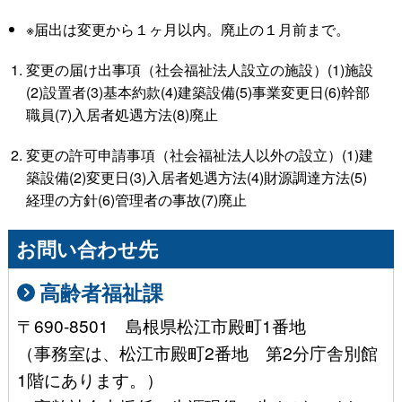
※届出は変更から１ヶ月以内。廃止の１月前まで。
変更の届け出事項（社会福祉法人設立の施設）(1)施設
(2)設置者(3)基本約款(4)建築設備(5)事業変更日(6)幹部
職員(7)入居者処遇方法(8)廃止
変更の許可申請事項（社会福祉法人以外の設立）(1)建
築設備(2)変更日(3)入居者処遇方法(4)財源調達方法(5)
経理の方針(6)管理者の事故(7)廃止
お問い合わせ先
高齢者福祉課
〒690-8501 島根県松江市殿町1番地
（事務室は、松江市殿町2番地 第2分庁舎別館
1階にあります。）