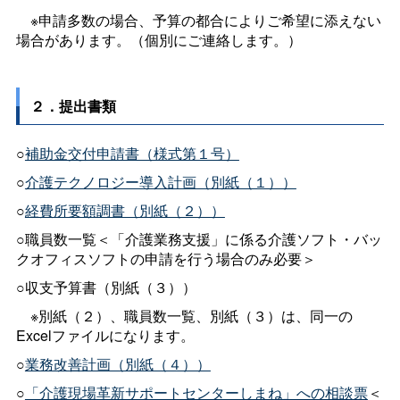
※申請多数の場合、予算の都合によりご希望に添えない
場合があります。（個別にご連絡します。）
２．提出書類
○
補助金交付申請書（様式第１号）
○
介護テクノロジー導入計画（別紙（１））
○
経費所要額調書（別紙（２））
○職員数一覧＜「介護業務支援」に係る介護ソフト・バッ
クオフィスソフトの申請を行う場合のみ必要＞
○収支予算書（別紙（３））
※別紙（２）、職員数一覧、別紙（３）は、同一の
Excelファイルになります。
○
業務改善計画（別紙（４））
○
「介護現場革新サポートセンターしまね」への相談票
＜