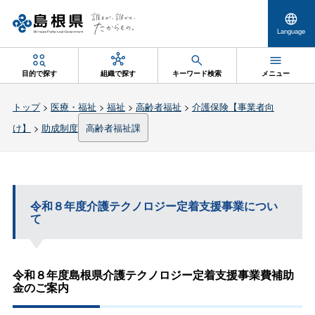
Language
目的で探す
組織で探す
キーワード検索
メニュー
トップ
>
医療・福祉
>
福祉
>
高齢者福祉
>
介護保険【事業者向
け】
>
助成制度
高齢者福祉課
令和８年度介護テクノロジー定着支援事業につい
て
令和８年度島根県介護テクノロジー定着支援事業費補助
金のご案内