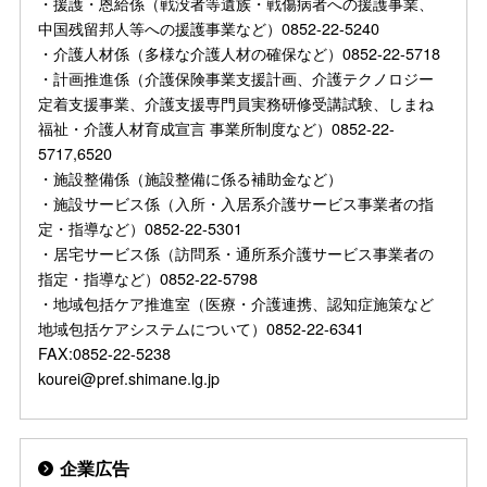
・援護・恩給係（戦没者等遺族・戦傷病者への援護事業、
中国残留邦人等への援護事業など）0852-22-5240
・介護人材係（多様な介護人材の確保など）0852-22-5718
・計画推進係（介護保険事業支援計画、介護テクノロジー
定着支援事業、介護支援専門員実務研修受講試験、しまね
福祉・介護人材育成宣言 事業所制度など）0852-22-
5717,6520
・施設整備係（施設整備に係る補助金など）
・施設サービス係（入所・入居系介護サービス事業者の指
定・指導など）0852-22-5301
・居宅サービス係（訪問系・通所系介護サービス事業者の
指定・指導など）0852-22-5798
・地域包括ケア推進室（医療・介護連携、認知症施策など
地域包括ケアシステムについて）0852-22-6341
FAX:0852-22-5238
kourei@pref.shimane.lg.jp
企業広告