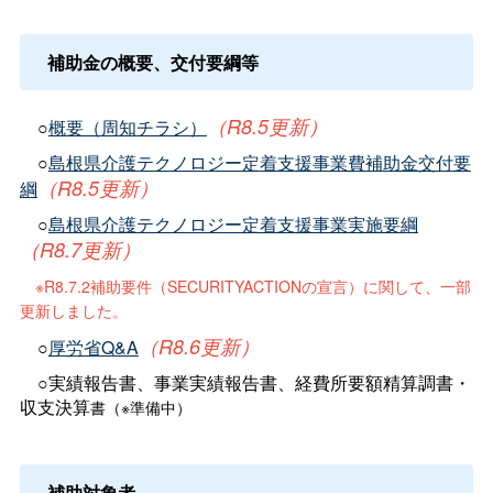
補助金の概要、交付要綱等
（R8.5更新）
○
概要（周知チラシ）
○
島根県介護テクノロジー定着支援事業費補助金交付要
（R8.5更新）
綱
○
島根県介護テクノロジー定着支援事業実施要綱
（R8.7更新）
※R8.7.2補助要件（SECURITYACTIONの宣言）に関して、一部
更新しました。
（R8.6更新）
○
厚労省Q&A
○実績報告書、事業実績報告書、経費所要額精算調書・
収支決算
書
（※準備中）
補助対象者