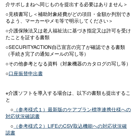
介サポしまねへ同じものを提出する必要はありません＞
○見積書写し＜補助対象経費がどの項目・金額か判別でき
るよう、マーカーやメモ等で明示してください＞
○介護保険法又は老人福祉法に基づき指定又は許可を受け
たことを証する書類
○SECURITYACTION自己宣言の完了が確認できる書類
（手続き完了の通知メールの写し等）
○その他参考となる資料（対象機器のカタログの写し等）
○
口座振替申出書
※介護ソフトを導入する場合は、以下の書類も提出するこ
と
○
（参考様式１）最新版のケアプラン標準連携仕様への
対応状況確認書
○
（参考様式２）LIFEのCSV取込機能への対応状況確
認書