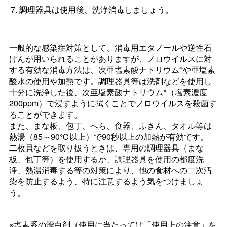
調理器具は使用後、洗浄消毒しましょう。
一般的な感染症対策として、消毒用エタノールや逆性石
けんが用いられることがありますが、ノロウイルスに対
※
する有効な消毒方法は、次亜塩素酸ナトリウム
や亜塩素
酸水の使用や加熱です。調理器具等は洗剤などを使用し
※
十分に洗浄した後、次亜塩素酸ナトリウム
（塩素濃度
200ppm）で浸すように拭くことでノロウイルスを殺菌す
ることができます。
また、まな板、包丁、へら、食器、ふきん、タオル等は
熱湯（85～90℃以上）で90秒以上の加熱が有効です。
二枚貝などを取り扱うときは、専用の調理器具（まな
板、包丁等）を使用するか、調理器具を使用の都度洗
浄、熱湯消毒する等の対策により、他の食材への二次汚
染を防止するよう、特に注意するよう気をつけましょ
う。
※塩素系の漂白剤（使用に当たっては「使用上の注意」を