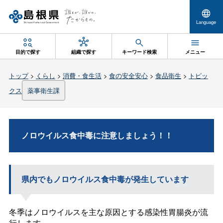
Language
目的で探す
組織で探す
キーワード検索
メニュー
トップ
>
くらし
>
消費・食生活
>
食の安全安心
>
食品衛生
>
トピッ
クス
薬事衛生課
ノロウイルス食中毒に注意しましょう！！
県内でもノロウイルス食中毒が発生しています
冬季はノロウイルスを主な原因とする感染性胃腸炎が流
行します。