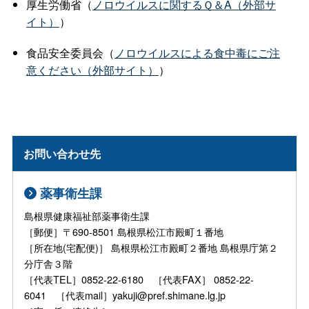
厚生労働省（
ノロウイルスに関するＱ＆A（外部サ
イト）
）
食品安全委員会（
ノロウイルスによる食中毒にご注
意ください（外部サイト）
）
お問い合わせ先
薬事衛生課
島根県健康福祉部薬事衛生課
［郵便］〒690-8501 島根県松江市殿町１番地
［所在地(宅配便)］ 島根県松江市殿町２番地 島根県庁第２
分庁舎３階
［代表TEL］0852-22-6180 ［代表FAX］ 0852-22-
6041 ［代表mail］yakuji@pref.shimane.lg.jp