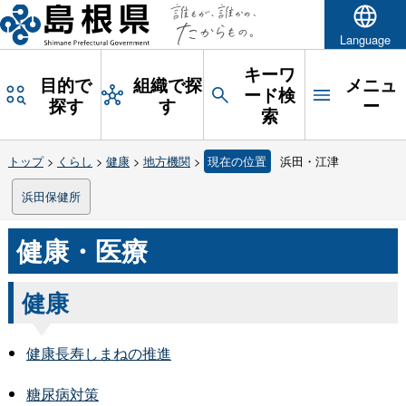
Language
キーワ
目的で
組織で探
メニュ
ード検
探す
す
ー
索
トップ
>
くらし
>
健康
>
地方機関
>
現在の位置
浜田・江津
浜田保健所
健康・医療
健康
健康長寿しまねの推進
糖尿病対策