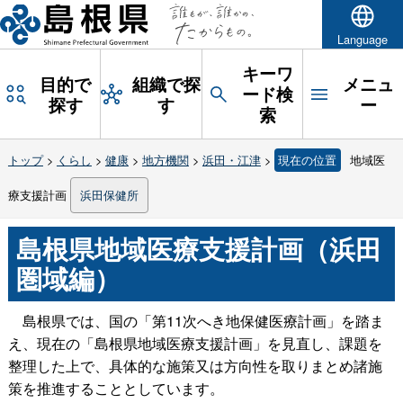
Language
キーワ
目的で
組織で探
メニュ
ード検
探す
す
ー
索
トップ
>
くらし
>
健康
>
地方機関
>
浜田・江津
>
現在の位置
地域医
療支援計画
浜田保健所
島根県地域医療支援計画（浜田
圏域編）
島根県では、国の「第11次へき地保健医療計画」を踏ま
え、現在の「島根県地域医療支援計画」を見直し、課題を
整理した上で、具体的な施策又は方向性を取りまとめ諸施
策を推進することとしています。